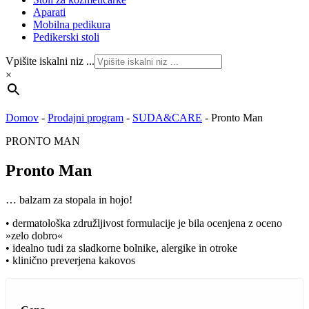
Aparati
Mobilna pedikura
Pedikerski stoli
Vpišite iskalni niz ...
×
Domov
-
Prodajni program
-
SUDA&CARE
-
Pronto Man
PRONTO MAN
Pronto Man
… balzam za stopala in hojo!
• dermatološka združljivost formulacije je bila ocenjena z oceno
»zelo dobro«
• idealno tudi za sladkorne bolnike, alergike in otroke
• klinično preverjena kakovos