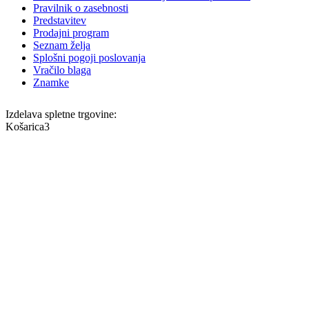
Pravilnik o zasebnosti
Predstavitev
Prodajni program
Seznam želja
Splošni pogoji poslovanja
Vračilo blaga
Znamke
Izdelava spletne trgovine:
Košarica
3