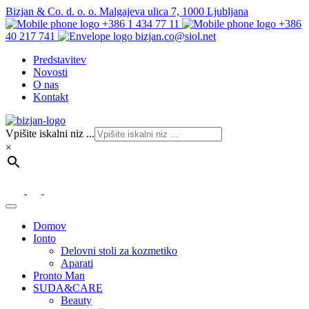
Bizjan & Co. d. o. o. Malgajeva ulica 7, 1000 Ljubljana
+386 1 434 77 11
+386
40 217 741
bizjan.co@siol.net
Predstavitev
Novosti
O nas
Kontakt
Vpišite iskalni niz ...
×
Domov
Ionto
Delovni stoli za kozmetiko
Aparati
Pronto Man
SUDA&CARE
Beauty