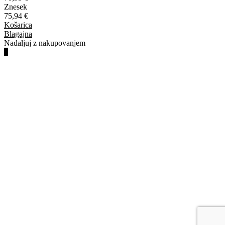
Znesek
75,94
€
Košarica
Blagajna
Nadaljuj z nakupovanjem
3