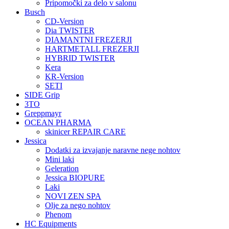
Pripomočki za delo v salonu
Busch
CD-Version
Dia TWISTER
DIAMANTNI FREZERJI
HARTMETALL FREZERJI
HYBRID TWISTER
Kera
KR-Version
SETI
SIDE Grip
3TO
Greppmayr
OCEAN PHARMA
skinicer REPAIR CARE
Jessica
Dodatki za izvajanje naravne nege nohtov
Mini laki
Geleration
Jessica BIOPURE
Laki
NOVI ZEN SPA
Olje za nego nohtov
Phenom
HC Equipments