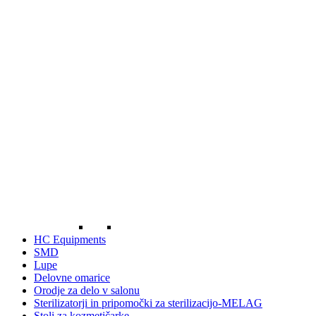
HC Equipments
SMD
Lupe
Delovne omarice
Orodje za delo v salonu
Sterilizatorji in pripomočki za sterilizacijo-MELAG
Stoli za kozmetičarke