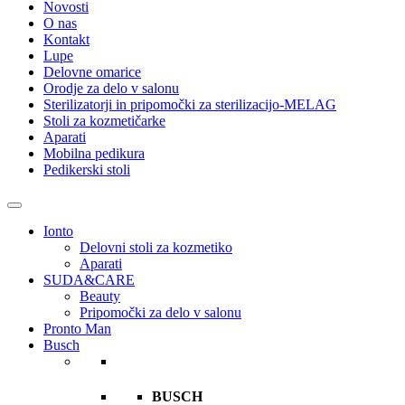
Novosti
O nas
Kontakt
Lupe
Delovne omarice
Orodje za delo v salonu
Sterilizatorji in pripomočki za sterilizacijo-MELAG
Stoli za kozmetičarke
Aparati
Mobilna pedikura
Pedikerski stoli
Ionto
Delovni stoli za kozmetiko
Aparati
SUDA&CARE
Beauty
Pripomočki za delo v salonu
Pronto Man
Busch
BUSCH