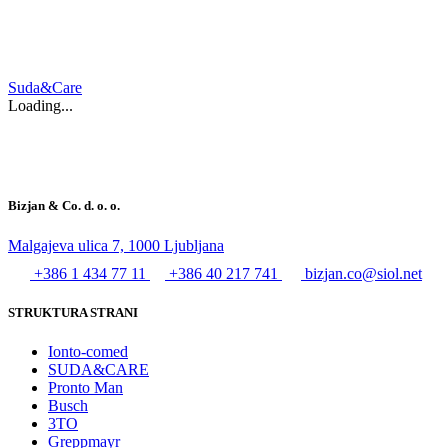
Suda&Care
Loading...
Bizjan & Co. d. o. o.
Malgajeva ulica 7, 1000 Ljubljana
+386 1 434 77 11
+386 40 217 741
bizjan.co@siol.net
STRUKTURA STRANI
Ionto-comed
SUDA&CARE
Pronto Man
Busch
3TO
Greppmayr