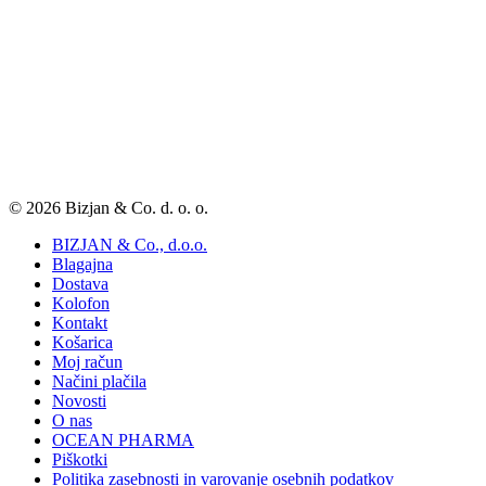
© 2026 Bizjan & Co. d. o. o.
BIZJAN & Co., d.o.o.
Blagajna
Dostava
Kolofon
Kontakt
Košarica
Moj račun
Načini plačila
Novosti
O nas
OCEAN PHARMA
Piškotki
Politika zasebnosti in varovanje osebnih podatkov