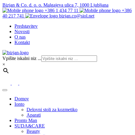
Bizjan & Co. d. o. o. Malgajeva ulica 7, 1000 Ljubljana
+386 1 434 77 11
+386
40 217 741
bizjan.co@siol.net
Predstavitev
Novosti
O nas
Kontakt
Vpišite iskalni niz ...
×
Domov
Ionto
Delovni stoli za kozmetiko
Aparati
Pronto Man
SUDA&CARE
Beauty