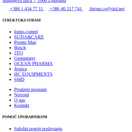
Malgajeva ulica 7, 1000 Ljubljana
+386 1 434 77 11
+386 40 217 741
bizjan.co@siol.net
STRUKTURA STRANI
Ionto-comed
SUDA&CARE
Pronto Man
Busch
3TO
Greppmayr
OCEAN PHARMA
Jessica
HC EQUIPMENTS
SMD
Prodajni program
Novosti
O nas
Kontakt
POMOČ UPORABNIKOM
Splošni pogoji poslovanja