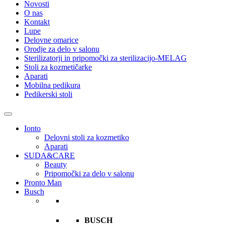
Novosti
O nas
Kontakt
Lupe
Delovne omarice
Orodje za delo v salonu
Sterilizatorji in pripomočki za sterilizacijo-MELAG
Stoli za kozmetičarke
Aparati
Mobilna pedikura
Pedikerski stoli
Ionto
Delovni stoli za kozmetiko
Aparati
SUDA&CARE
Beauty
Pripomočki za delo v salonu
Pronto Man
Busch
BUSCH