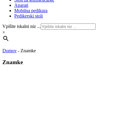
Aparati
Mobilna pedikura
Pedikerski stoli
Vpišite iskalni niz ...
×
Domov
-
Znamke
Znamke