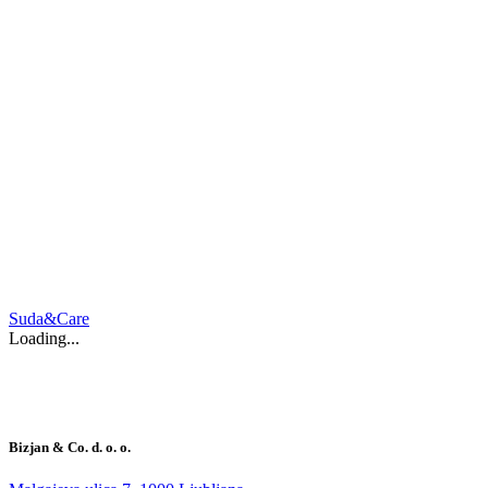
Suda&Care
Loading...
Bizjan & Co. d. o. o.