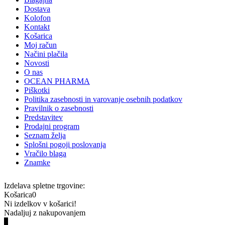
Dostava
Kolofon
Kontakt
Košarica
Moj račun
Načini plačila
Novosti
O nas
OCEAN PHARMA
Piškotki
Politika zasebnosti in varovanje osebnih podatkov
Pravilnik o zasebnosti
Predstavitev
Prodajni program
Seznam želja
Splošni pogoji poslovanja
Vračilo blaga
Znamke
Izdelava spletne trgovine:
Košarica
0
Ni izdelkov v košarici!
Nadaljuj z nakupovanjem
0