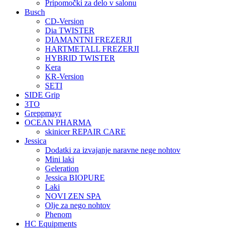
Pripomočki za delo v salonu
Busch
CD-Version
Dia TWISTER
DIAMANTNI FREZERJI
HARTMETALL FREZERJI
HYBRID TWISTER
Kera
KR-Version
SETI
SIDE Grip
3TO
Greppmayr
OCEAN PHARMA
skinicer REPAIR CARE
Jessica
Dodatki za izvajanje naravne nege nohtov
Mini laki
Geleration
Jessica BIOPURE
Laki
NOVI ZEN SPA
Olje za nego nohtov
Phenom
HC Equipments