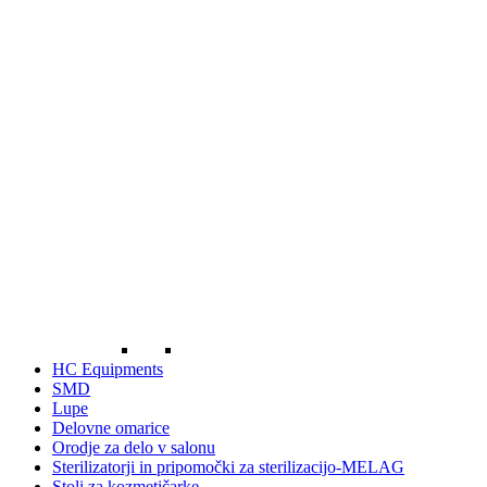
HC Equipments
SMD
Lupe
Delovne omarice
Orodje za delo v salonu
Sterilizatorji in pripomočki za sterilizacijo-MELAG
Stoli za kozmetičarke