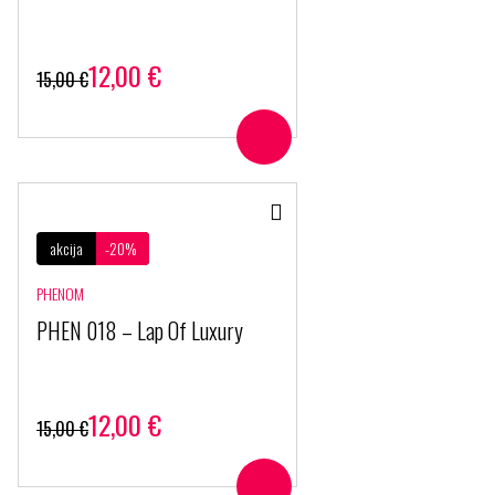
12,00
€
15,00
€
akcija
-20%
PHENOM
PHEN 018 – Lap Of Luxury
12,00
€
15,00
€