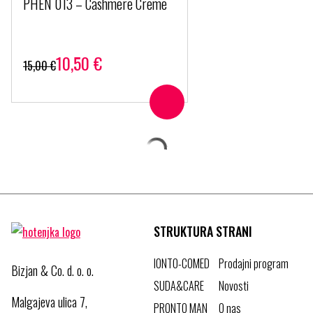
PHEN 013 – Cashmere Creme
10,50
€
15,00
€
STRUKTURA STRANI
IONTO-COMED
Prodajni program
Bizjan & Co. d. o. o.
SUDA&CARE
Novosti
Malgajeva ulica 7,
PRONTO MAN
O nas