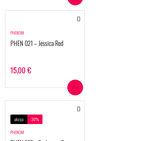
PHENOM
PHEN 021 – Jessica Red
15,00
€
akcija
-30%
PHENOM