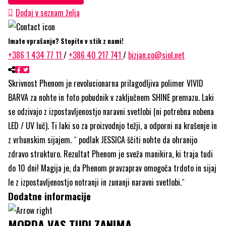
FOAM
Dodaj v seznam želja
PIZ!
količina
Imate vprašanje? Stopite v stik z nami!
+386 1 434 77 11
/
+386 40 217 741
/
bizjan.co@siol.net
Skrivnost Phenom je revolucionarna prilagodljiva polimer VIVID
BARVA za nohte in foto pobudnik v zaključnem SHINE premazu. Laki
se odzivajo z izpostavljenostjo naravni svetlobi (ni potrebna nobena
LED / UV luč). Ti laki so za proizvodnjo težji, a odporni na krušenje in
z vrhunskim sijajem. ˝ podlak JESSICA ščiti nohte da ohranijo
zdravo strukturo. Rezultat Phenom je sveža manikira, ki traja tudi
do 10 dni! Magija je, da Phenom pravzaprav omogoča trdoto in sijaj
le z izpostavljenostjo notranji in zunanji naravni svetlobi.˝
Dodatne informacije
MORDA VAS TUDI ZANIMA