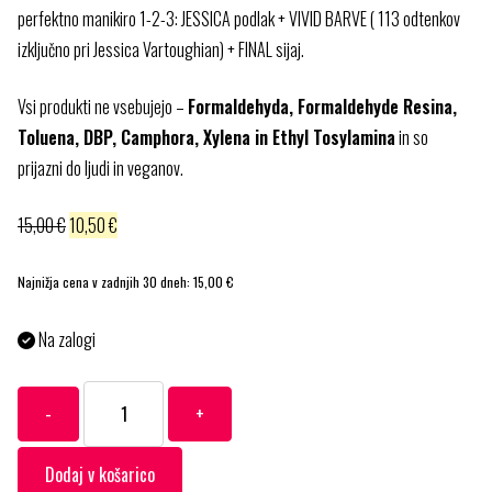
perfektno manikiro 1-2-3: JESSICA podlak + VIVID BARVE ( 113 odtenkov
izključno pri Jessica Vartoughian) + FINAL sijaj.
Vsi produkti ne vsebujejo –
Formaldehyda, Formaldehyde Resina,
Toluena, DBP, Camphora, Xylena in Ethyl Tosylamina
in so
prijazni do ljudi in veganov.
15,00
€
10,50
€
Najnižja cena v zadnjih 30 dneh:
15,00
€
Na zalogi
PHEN
-
+
098
-
Alternative:
Dodaj v košarico
EXTRA