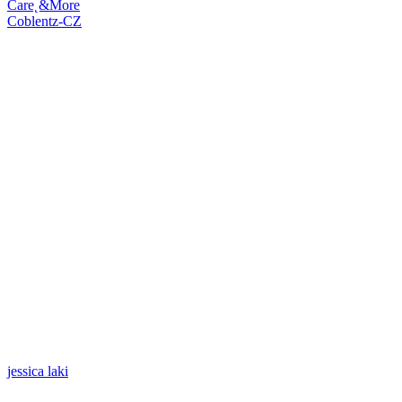
Care˛&More
Coblentz-CZ
jessica laki