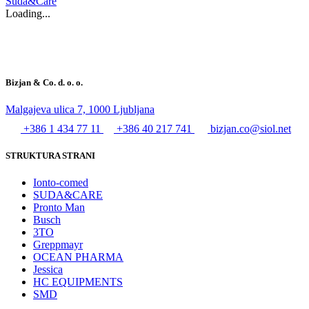
Suda&Care
Loading...
Bizjan & Co. d. o. o.
Malgajeva ulica 7, 1000 Ljubljana
+386 1 434 77 11
+386 40 217 741
bizjan.co@siol.net
STRUKTURA STRANI
Ionto-comed
SUDA&CARE
Pronto Man
Busch
3TO
Greppmayr
OCEAN PHARMA
Jessica
HC EQUIPMENTS
SMD