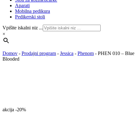
Aparati
Mobilna pedikura
Pedikerski stoli
Vpišite iskalni niz ...
×
Domov
-
Prodajni program
-
Jessica
-
Phenom
-
PHEN 010 – Blue
Blooded
akcija
-20%