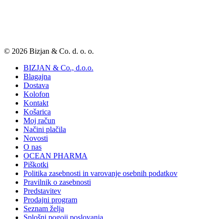
© 2026 Bizjan & Co. d. o. o.
BIZJAN & Co., d.o.o.
Blagajna
Dostava
Kolofon
Kontakt
Košarica
Moj račun
Načini plačila
Novosti
O nas
OCEAN PHARMA
Piškotki
Politika zasebnosti in varovanje osebnih podatkov
Pravilnik o zasebnosti
Predstavitev
Prodajni program
Seznam želja
Splošni pogoji poslovanja