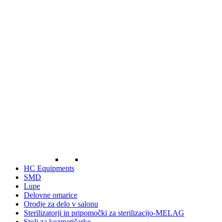
HC Equipments
SMD
Lupe
Delovne omarice
Orodje za delo v salonu
Sterilizatorji in pripomočki za sterilizacijo-MELAG
Stoli za kozmetičarke