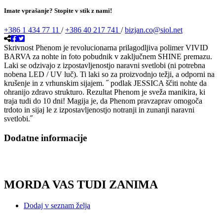
Imate vprašanje? Stopite v stik z nami!
+386 1 434 77 11
/
+386 40 217 741
/
bizjan.co@siol.net
Skrivnost Phenom je revolucionarna prilagodljiva polimer VIVID
BARVA za nohte in foto pobudnik v zaključnem SHINE premazu.
Laki se odzivajo z izpostavljenostjo naravni svetlobi (ni potrebna
nobena LED / UV luč). Ti laki so za proizvodnjo težji, a odporni na
krušenje in z vrhunskim sijajem. ˝ podlak JESSICA ščiti nohte da
ohranijo zdravo strukturo. Rezultat Phenom je sveža manikira, ki
traja tudi do 10 dni! Magija je, da Phenom pravzaprav omogoča
trdoto in sijaj le z izpostavljenostjo notranji in zunanji naravni
svetlobi.˝
Dodatne informacije
MORDA VAS TUDI ZANIMA
Dodaj v seznam želja