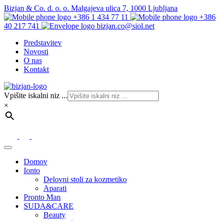
Bizjan & Co. d. o. o. Malgajeva ulica 7, 1000 Ljubljana
+386 1 434 77 11
+386
40 217 741
bizjan.co@siol.net
Predstavitev
Novosti
O nas
Kontakt
Vpišite iskalni niz ...
×
Domov
Ionto
Delovni stoli za kozmetiko
Aparati
Pronto Man
SUDA&CARE
Beauty