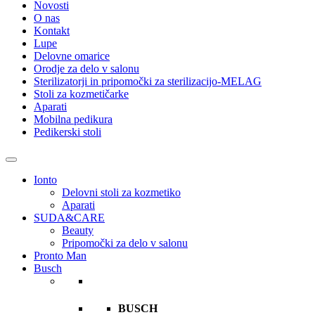
Novosti
O nas
Kontakt
Lupe
Delovne omarice
Orodje za delo v salonu
Sterilizatorji in pripomočki za sterilizacijo-MELAG
Stoli za kozmetičarke
Aparati
Mobilna pedikura
Pedikerski stoli
Ionto
Delovni stoli za kozmetiko
Aparati
SUDA&CARE
Beauty
Pripomočki za delo v salonu
Pronto Man
Busch
BUSCH