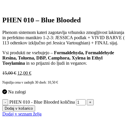
PHEN 010 – Blue Blooded
Phenom sistemom kateri zagotavlja vrhunsko zmogljivost lakiranja
in perfektno manikiro 1-2-3: JESSICA podlak + VIVID BARVE (
113 odtenkov izključno pri Jessica Vartoughian) + FINAL sijaj.
Vsi produkti ne vsebujejo –
Formaldehyda, Formaldehyde
Resina, Toluena, DBP, Camphora, Xylena in Ethyl
Tosylamina
in so prijazni do ljudi in veganov.
15,00
€
12,00
€
Najnižja cena v zadnjih 30 dneh:
10,50
€
Na zalogi
PHEN 010 - Blue Blooded količina
-
+
Dodaj v košarico
Dodaj v seznam želja