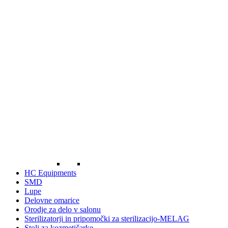
HC Equipments
SMD
Lupe
Delovne omarice
Orodje za delo v salonu
Sterilizatorji in pripomočki za sterilizacijo-MELAG
Stoli za kozmetičarke