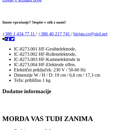
Imate vprašanje? Stopite v stik z nami!
+386 1 434 77 11
/
+386 40 217 741
/
bizjan.co@siol.net
IC-8273.001 HF-Gesihtelektrode,
IC-8273.002 HF-Rollenelektrode,
IC-8273.003 HF-Kammelektrode in
IC-8273.004 HF-Elektrode offen.
Električni priključek: 230 V / 50-60 Hz
Dimenzije W / H / D: 19 cm / 6,6 cm / 17,3 cm
Teža: približno 1 kg
Dodatne informacije
MORDA VAS TUDI ZANIMA