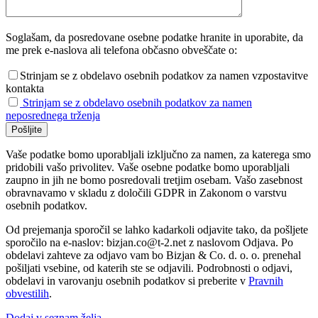
Soglašam, da posredovane osebne podatke hranite in uporabite, da
me prek e-naslova ali telefona občasno obveščate o:
Strinjam se z obdelavo osebnih podatkov za namen vzpostavitve
kontakta
Strinjam se z obdelavo osebnih podatkov za namen
neposrednega trženja
Vaše podatke bomo uporabljali izključno za namen, za katerega smo
pridobili vašo privolitev. Vaše osebne podatke bomo uporabljali
zaupno in jih ne bomo posredovali tretjim osebam. Vašo zasebnost
obravnavamo v skladu z določili GDPR in Zakonom o varstvu
osebnih podatkov.
Od prejemanja sporočil se lahko kadarkoli odjavite tako, da pošljete
sporočilo na e-naslov: bizjan.co@t-2.net z naslovom Odjava. Po
obdelavi zahteve za odjavo vam bo Bizjan & Co. d. o. o. prenehal
pošiljati vsebine, od katerih ste se odjavili. Podrobnosti o odjavi,
obdelavi in varovanju osebnih podatkov si preberite v
Pravnih
obvestilih
.
Dodaj v seznam želja