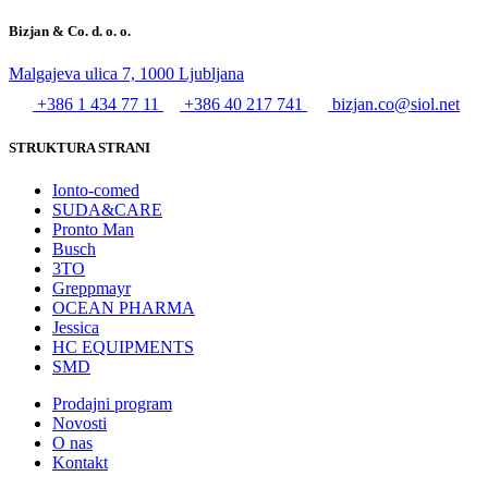
Bizjan & Co. d. o. o.
Malgajeva ulica 7, 1000 Ljubljana
+386 1 434 77 11
+386 40 217 741
bizjan.co@siol.net
STRUKTURA STRANI
Ionto-comed
SUDA&CARE
Pronto Man
Busch
3TO
Greppmayr
OCEAN PHARMA
Jessica
HC EQUIPMENTS
SMD
Prodajni program
Novosti
O nas
Kontakt