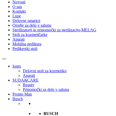
Novosti
O nas
Kontakt
Lupe
Delovne omarice
Orodje za delo v salonu
Sterilizatorji in pripomočki za sterilizacijo-MELAG
Stoli za kozmetičarke
Aparati
Mobilna pedikura
Pedikerski stoli
Ionto
Delovni stoli za kozmetiko
Aparati
SUDA&CARE
Beauty
Pripomočki za delo v salonu
Pronto Man
Busch
BUSCH