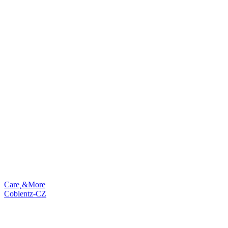
Care˛&More
Coblentz-CZ