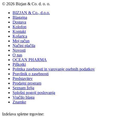
© 2026 Bizjan & Co. d. o. o.
BIZJAN & Co., d.o.o.
Blagajna
Dostava
Kolofon
Kontakt
Košarica
Moj račun
Načini plačila
Novosti
O nas
OCEAN PHARMA
Piškotki
Politika zasebnosti in varovanje osebnih podatkov
Pravilnik o zasebnosti
Predstavitev
Prodajni program
Seznam želja
Splošni pogoji poslovanja
Vračilo blaga
Znamke
Izdelava spletne trgovine: