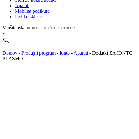
Aparati
Mobilna pedikura
Pedikerski stoli
Vpišite iskalni niz ...
×
Domov
-
Prodajni program
-
Ionto
-
Aparati
-
Dodatki ZA IONTO
PLASMO