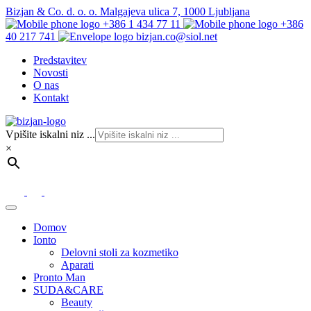
Bizjan & Co. d. o. o. Malgajeva ulica 7, 1000 Ljubljana
+386 1 434 77 11
+386
40 217 741
bizjan.co@siol.net
Predstavitev
Novosti
O nas
Kontakt
Vpišite iskalni niz ...
×
Domov
Ionto
Delovni stoli za kozmetiko
Aparati
Pronto Man
SUDA&CARE
Beauty