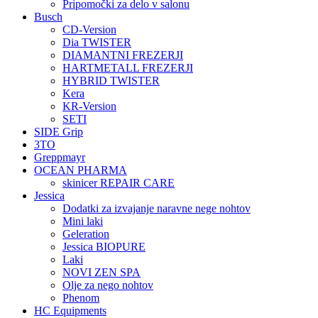
Pripomočki za delo v salonu
Busch
CD-Version
Dia TWISTER
DIAMANTNI FREZERJI
HARTMETALL FREZERJI
HYBRID TWISTER
Kera
KR-Version
SETI
SIDE Grip
3TO
Greppmayr
OCEAN PHARMA
skinicer REPAIR CARE
Jessica
Dodatki za izvajanje naravne nege nohtov
Mini laki
Geleration
Jessica BIOPURE
Laki
NOVI ZEN SPA
Olje za nego nohtov
Phenom
HC Equipments