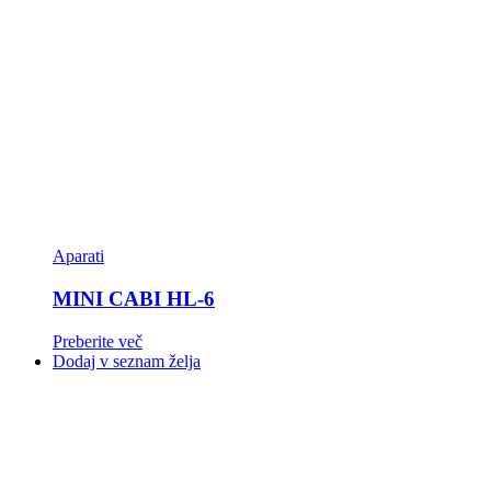
Aparati
MINI CABI HL-6
Preberite več
Dodaj v seznam želja