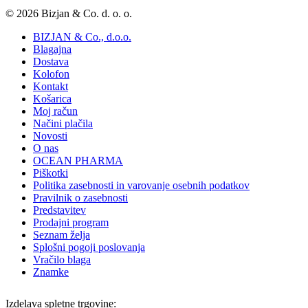
© 2026 Bizjan & Co. d. o. o.
BIZJAN & Co., d.o.o.
Blagajna
Dostava
Kolofon
Kontakt
Košarica
Moj račun
Načini plačila
Novosti
O nas
OCEAN PHARMA
Piškotki
Politika zasebnosti in varovanje osebnih podatkov
Pravilnik o zasebnosti
Predstavitev
Prodajni program
Seznam želja
Splošni pogoji poslovanja
Vračilo blaga
Znamke
Izdelava spletne trgovine: