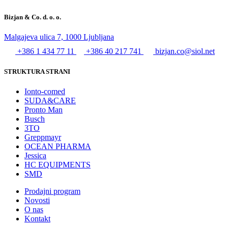
Bizjan & Co. d. o. o.
Malgajeva ulica 7, 1000 Ljubljana
+386 1 434 77 11
+386 40 217 741
bizjan.co@siol.net
STRUKTURA STRANI
Ionto-comed
SUDA&CARE
Pronto Man
Busch
3TO
Greppmayr
OCEAN PHARMA
Jessica
HC EQUIPMENTS
SMD
Prodajni program
Novosti
O nas
Kontakt