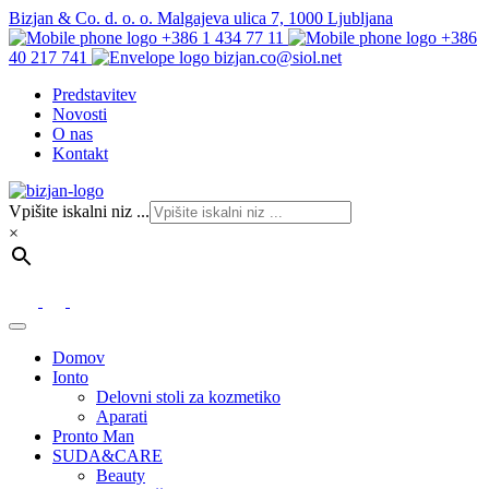
Bizjan & Co. d. o. o. Malgajeva ulica 7, 1000 Ljubljana
+386 1 434 77 11
+386
40 217 741
bizjan.co@siol.net
Predstavitev
Novosti
O nas
Kontakt
Vpišite iskalni niz ...
×
Domov
Ionto
Delovni stoli za kozmetiko
Aparati
Pronto Man
SUDA&CARE
Beauty