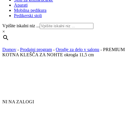
Aparati
Mobilna pedikura
Pedikerski stoli
Vpišite iskalni niz ...
×
Domov
-
Prodajni program
-
Orodje za delo v salonu
-
PREMIUM
KOTNA KLEŠČA ZA NOHTE okrogla 11,5 cm
NI NA ZALOGI