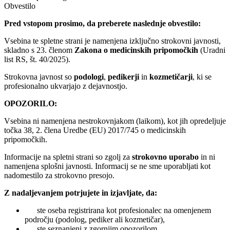
Obvestilo
Pred vstopom prosimo, da preberete naslednje obvestilo:
Vsebina te spletne strani je namenjena izključno strokovni javnosti,
skladno s 23. členom
Zakona o medicinskih pripomočkih
(Uradni
list RS, št. 40/2025).
Strokovna javnost so
podologi
,
pedikerji
in
kozmetičarji
, ki se
profesionalno ukvarjajo z dejavnostjo.
OPOZORILO:
Vsebina ni namenjena nestrokovnjakom (laikom), kot jih opredeljuje
točka 38, 2. člena Uredbe (EU) 2017/745 o medicinskih
pripomočkih.
Informacije na spletni strani so zgolj za
strokovno uporabo
in ni
namenjena splošni javnosti. Informacij se ne sme uporabljati kot
nadomestilo za strokovno presojo.
Z nadaljevanjem potrjujete in izjavljate, da:
ste oseba registrirana kot profesionalec na omenjenem
področju (podolog, pediker ali kozmetičar),
ste seznanjeni z zgornjim opozorilom.