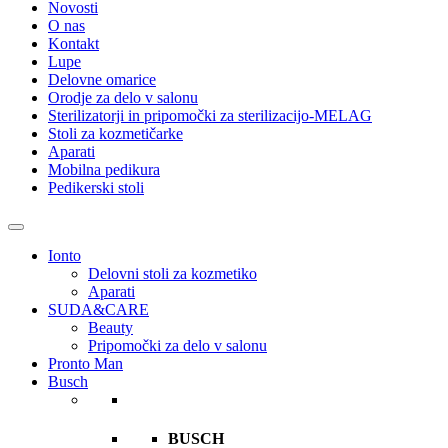
Novosti
O nas
Kontakt
Lupe
Delovne omarice
Orodje za delo v salonu
Sterilizatorji in pripomočki za sterilizacijo-MELAG
Stoli za kozmetičarke
Aparati
Mobilna pedikura
Pedikerski stoli
Ionto
Delovni stoli za kozmetiko
Aparati
SUDA&CARE
Beauty
Pripomočki za delo v salonu
Pronto Man
Busch
BUSCH