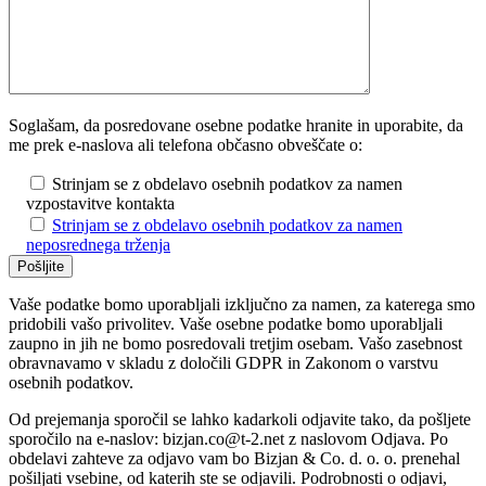
Soglašam, da posredovane osebne podatke hranite in uporabite, da
me prek e-naslova ali telefona občasno obveščate o:
Strinjam se z obdelavo osebnih podatkov za namen
vzpostavitve kontakta
Strinjam se z obdelavo osebnih podatkov za namen
neposrednega trženja
Vaše podatke bomo uporabljali izključno za namen, za katerega smo
pridobili vašo privolitev. Vaše osebne podatke bomo uporabljali
zaupno in jih ne bomo posredovali tretjim osebam. Vašo zasebnost
obravnavamo v skladu z določili GDPR in Zakonom o varstvu
osebnih podatkov.
Od prejemanja sporočil se lahko kadarkoli odjavite tako, da pošljete
sporočilo na e-naslov: bizjan.co@t-2.net z naslovom Odjava. Po
obdelavi zahteve za odjavo vam bo Bizjan & Co. d. o. o. prenehal
pošiljati vsebine, od katerih ste se odjavili. Podrobnosti o odjavi,