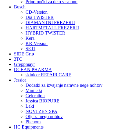
Pripomočki za delo v salonu
Busch
CD-Version
Dia TWISTER
DIAMANTNI FREZERJI
HARTMETALL FREZERJI
HYBRID TWISTER
Kera
KR-Version
SETI
SIDE Grip
3TO
Greppmayr
OCEAN PHARMA
skinicer REPAIR CARE
Jessica
Dodatki za izvajanje naravne nege nohtov
Mini laki
Geleration
Jessica BIOPURE
Laki
NOVI ZEN SPA
Olje za nego nohtov
Phenom
HC Equipments