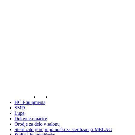
HC Equipments
SMD
Lupe
Delovne omarice
Orodje za delo v salonu
Sterilizatorji in pripomočki za sterilizacijo-MELAG
Stoli za kozmetičarke