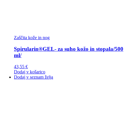
Zaščita kože in nog
Spirularin®GEL- za suho kožo in stopala/500
ml/
43,55
€
Dodaj v košarico
Dodaj v seznam želja