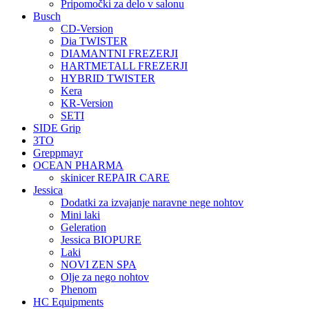
Pripomočki za delo v salonu
Busch
CD-Version
Dia TWISTER
DIAMANTNI FREZERJI
HARTMETALL FREZERJI
HYBRID TWISTER
Kera
KR-Version
SETI
SIDE Grip
3TO
Greppmayr
OCEAN PHARMA
skinicer REPAIR CARE
Jessica
Dodatki za izvajanje naravne nege nohtov
Mini laki
Geleration
Jessica BIOPURE
Laki
NOVI ZEN SPA
Olje za nego nohtov
Phenom
HC Equipments