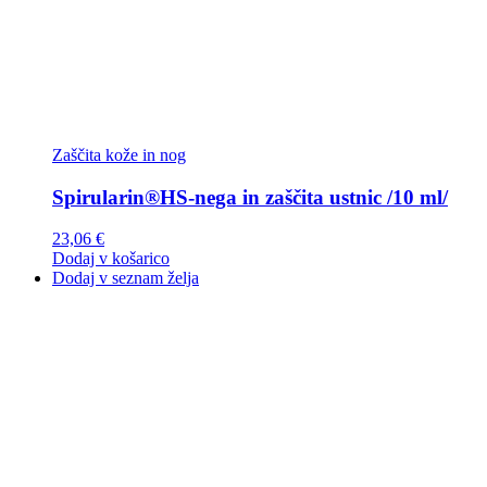
Zaščita kože in nog
Spirularin®HS-nega in zaščita ustnic /10 ml/
23,06
€
Dodaj v košarico
Dodaj v seznam želja