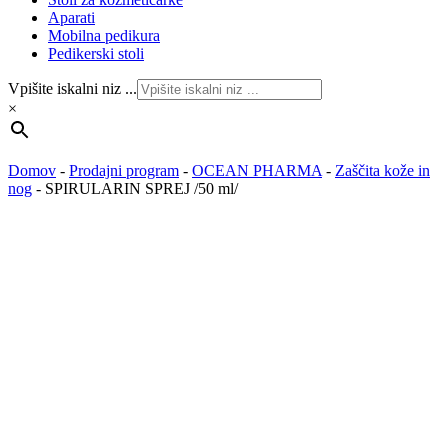
Aparati
Mobilna pedikura
Pedikerski stoli
Vpišite iskalni niz ...
×
Domov
-
Prodajni program
-
OCEAN PHARMA
-
Zaščita kože in
nog
-
SPIRULARIN SPREJ /50 ml/