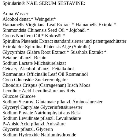
Spirularin® NAIL SERUM SESTAVINE:
Aqua Wasser
Alcohol denat.* Weingeist*
Hamamelis Virginiana Leaf Extract * Hamamelis Extrakt *
Simmondsia Chinensis Seed Oil * Jojobaöl *
Cocos Nucifera Oil * Kokosöl *
Spirulina Platensis Extract standardisierter und patentgeschützter
Extrakt der Spirulina Platensis Alge (Spiralin)
Glycyrrhiza Glabra Root Extract * Süssholz Extrakt *
Betaine pflanzl. Betain
Sodium Lactate Milchsäurelaktat
Cetearyl Alcohol pflanzl. Fettalkohol
Rosmarinus Officinalis Leaf Oil Rosmarinöl
Coco Glucoside Zuckeremulgator
Chondrus Crispus (Carrageenan) Irisch Moos
Levulinic Acid Levulinsäure aus Reis
Glucose Glucose
Sodium Stearoyl Glutamate pflanzl. Aminosäurester
Glyceryl Caprylate Glycerinfettsäureester
Sodium Phytate Natriumphytat aus Reis
Sodium Levulinate pflanzl. Levulinsäure
P-Anisic Acid pflanzl. Anissäure
Glycerin pflanzl. Glycerin
Sodium Hydroxide Natriumhydroxide