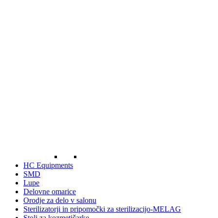
HC Equipments
SMD
Lupe
Delovne omarice
Orodje za delo v salonu
Sterilizatorji in pripomočki za sterilizacijo-MELAG
Stoli za kozmetičarke