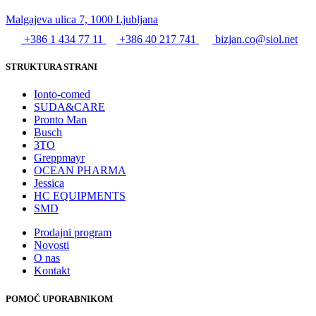
Malgajeva ulica 7, 1000 Ljubljana
+386 1 434 77 11
+386 40 217 741
bizjan.co@siol.net
STRUKTURA STRANI
Ionto-comed
SUDA&CARE
Pronto Man
Busch
3TO
Greppmayr
OCEAN PHARMA
Jessica
HC EQUIPMENTS
SMD
Prodajni program
Novosti
O nas
Kontakt
POMOČ UPORABNIKOM