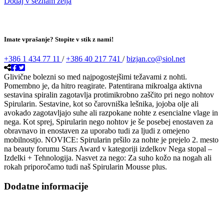
Dodaj v seznam želja
Imate vprašanje? Stopite v stik z nami!
+386 1 434 77 11
/
+386 40 217 741
/
bizjan.co@siol.net
Glivične bolezni so med najpogostejšimi težavami z nohti.
Pomembno je, da hitro reagirate. Patentirana mikroalga aktivna
sestavina spiralin zagotavlja protimikrobno zaščito pri nego nohtov
Spirularin. Sestavine, kot so čarovniška lešnika, jojoba olje ali
avokado zagotavljajo suhe ali razpokane nohte z esencialne vlage in
nega. Kot sprej, Spirularin nego nohtov je še posebej enostaven za
obravnavo in enostaven za uporabo tudi za ljudi z omejeno
mobilnostjo. NOVICE: Spirularin pršilo za nohte je prejelo 2. mesto
na beauty forumu Stars Award v kategoriji izdelkov Nega stopal –
Izdelki + Tehnologija. Nasvet za nego: Za suho kožo na nogah ali
rokah priporočamo tudi naš Spirularin Mousse plus.
Dodatne informacije