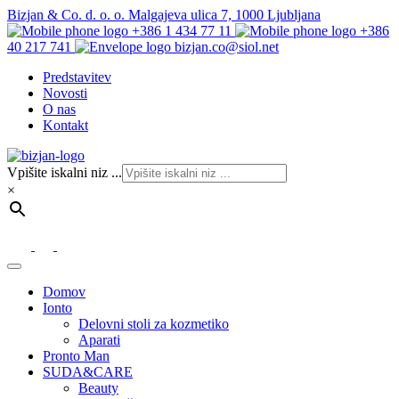
Bizjan & Co. d. o. o. Malgajeva ulica 7, 1000 Ljubljana
+386 1 434 77 11
+386
40 217 741
bizjan.co@siol.net
Predstavitev
Novosti
O nas
Kontakt
Vpišite iskalni niz ...
×
Domov
Ionto
Delovni stoli za kozmetiko
Aparati
Pronto Man
SUDA&CARE
Beauty