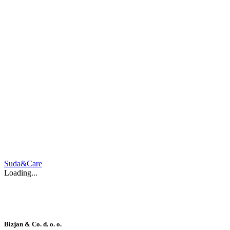
Suda&Care
Loading...
Bizjan & Co. d. o. o.