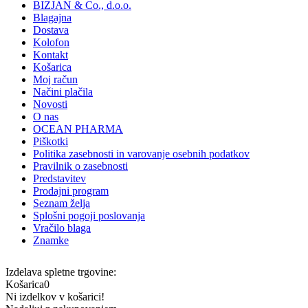
BIZJAN & Co., d.o.o.
Blagajna
Dostava
Kolofon
Kontakt
Košarica
Moj račun
Načini plačila
Novosti
O nas
OCEAN PHARMA
Piškotki
Politika zasebnosti in varovanje osebnih podatkov
Pravilnik o zasebnosti
Predstavitev
Prodajni program
Seznam želja
Splošni pogoji poslovanja
Vračilo blaga
Znamke
Izdelava spletne trgovine:
Košarica
0
Ni izdelkov v košarici!