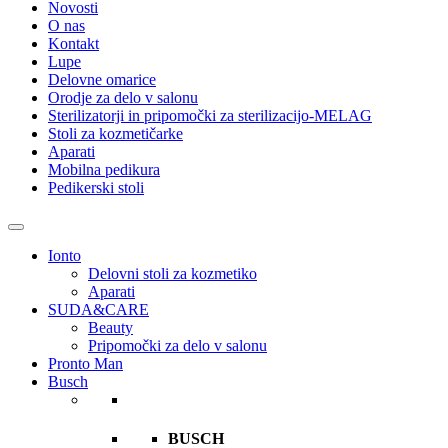
Novosti
O nas
Kontakt
Lupe
Delovne omarice
Orodje za delo v salonu
Sterilizatorji in pripomočki za sterilizacijo-MELAG
Stoli za kozmetičarke
Aparati
Mobilna pedikura
Pedikerski stoli
Ionto
Delovni stoli za kozmetiko
Aparati
SUDA&CARE
Beauty
Pripomočki za delo v salonu
Pronto Man
Busch
BUSCH