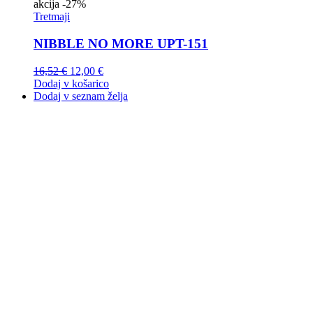
akcija
-27%
Tretmaji
NIBBLE NO MORE UPT-151
16,52
€
12,00
€
Dodaj v košarico
Dodaj v seznam želja