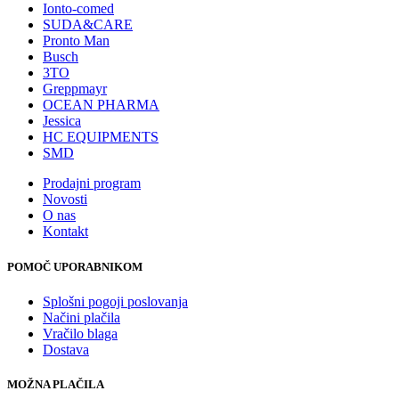
Ionto-comed
SUDA&CARE
Pronto Man
Busch
3TO
Greppmayr
OCEAN PHARMA
Jessica
HC EQUIPMENTS
SMD
Prodajni program
Novosti
O nas
Kontakt
POMOČ UPORABNIKOM
Splošni pogoji poslovanja
Načini plačila
Vračilo blaga
Dostava
MOŽNA PLAČILA