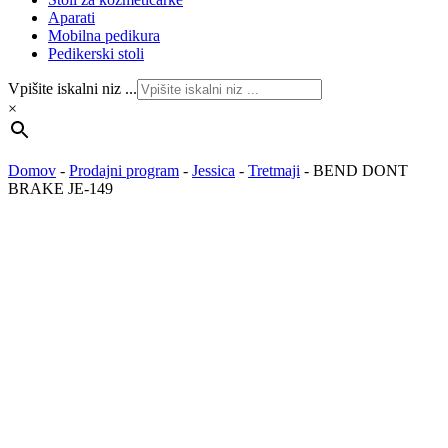
Aparati
Mobilna pedikura
Pedikerski stoli
Vpišite iskalni niz ...
×
Domov
-
Prodajni program
-
Jessica
-
Tretmaji
-
BEND DONT
BRAKE JE-149