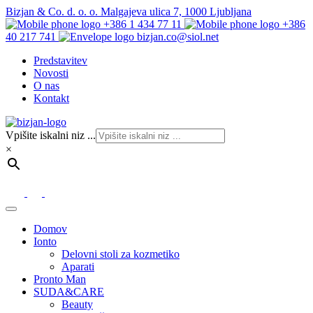
Bizjan & Co. d. o. o. Malgajeva ulica 7, 1000 Ljubljana
+386 1 434 77 11
+386
40 217 741
bizjan.co@siol.net
Predstavitev
Novosti
O nas
Kontakt
Vpišite iskalni niz ...
×
Domov
Ionto
Delovni stoli za kozmetiko
Aparati
Pronto Man
SUDA&CARE
Beauty