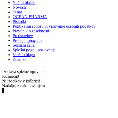
Načini plačila
Novosti
O nas
OCEAN PHARMA
Piškotki
Politika zasebnosti in varovanje osebnih podatkov
Pravilnik o zasebnosti
Predstavitev
Prodajni program
Seznam želja
Splošni pogoji poslovanja
Vračilo blaga
Znamke
Izdelava spletne trgovine:
Košarica
0
Ni izdelkov v košarici!
Nadaljuj z nakupovanjem
0