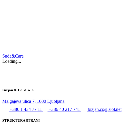
Suda&Care
Loading...
Bizjan & Co. d. o. o.
Malgajeva ulica 7, 1000 Ljubljana
+386 1 434 77 11
+386 40 217 741
bizjan.co@siol.net
STRUKTURA STRANI