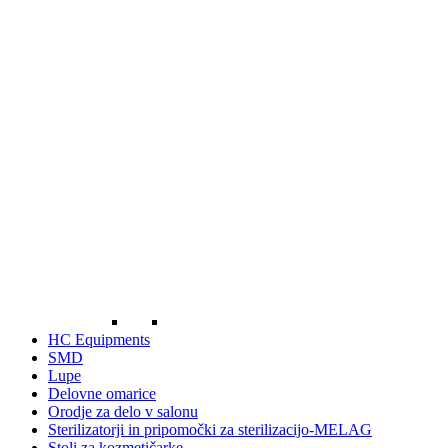
HC Equipments
SMD
Lupe
Delovne omarice
Orodje za delo v salonu
Sterilizatorji in pripomočki za sterilizacijo-MELAG
Stoli za kozmetičarke