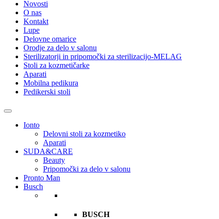
Novosti
O nas
Kontakt
Lupe
Delovne omarice
Orodje za delo v salonu
Sterilizatorji in pripomočki za sterilizacijo-MELAG
Stoli za kozmetičarke
Aparati
Mobilna pedikura
Pedikerski stoli
Ionto
Delovni stoli za kozmetiko
Aparati
SUDA&CARE
Beauty
Pripomočki za delo v salonu
Pronto Man
Busch
BUSCH