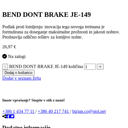
BEND DONT BRAKE JE-149
Podlak proti lomljenju: inovacija tega novega tretmana je
formulirana za doseganje maksimalne prožnosti in jakosti nohtov.
Predstavlja odlično rešitev za lomljive nohte.
26,97
€
Na zalogi
BEND DONT BRAKE JE-149 količina
-
+
Dodaj v košarico
Dodaj v seznam želja
Imate vprašanje? Stopite v stik z nami!
+386 1 434 77 11
/
+386 40 217 741
/
bizjan.co@siol.net
Dodatne informacije