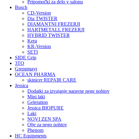
Pripomočki za delo v salonu
Busch
CD-Version
Dia TWISTER
DIAMANTNI FREZERJI
HARTMETALL FREZERJI
HYBRID TWISTER
Kera
KR-Version
SETI
SIDE Grip
3TO
Greppmayr
OCEAN PHARMA
skinicer REPAIR CARE
Jessica
Dodatki za izvajanje naravne nege nohtov
Mini laki
Geleration
Jessica BIOPURE
Laki
NOVI ZEN SPA
Olje za nego nohtov
Phenom
HC Equipments