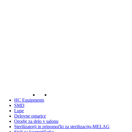
HC Equipments
SMD
Lupe
Delovne omarice
Orodje za delo v salonu
Sterilizatorji in pripomočki za sterilizacijo-MELAG
Stoli za kozmetičarke