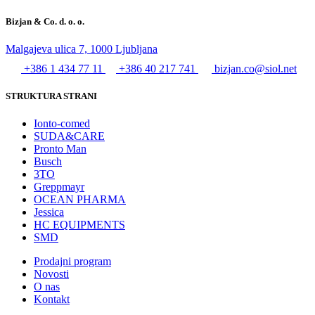
Bizjan & Co. d. o. o.
Malgajeva ulica 7, 1000 Ljubljana
+386 1 434 77 11
+386 40 217 741
bizjan.co@siol.net
STRUKTURA STRANI
Ionto-comed
SUDA&CARE
Pronto Man
Busch
3TO
Greppmayr
OCEAN PHARMA
Jessica
HC EQUIPMENTS
SMD
Prodajni program
Novosti
O nas
Kontakt