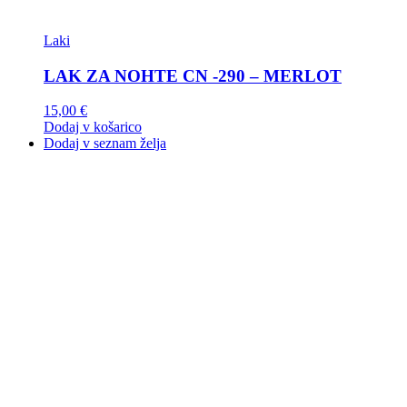
Laki
LAK ZA NOHTE CN -290 – MERLOT
15,00
€
Dodaj v košarico
Dodaj v seznam želja