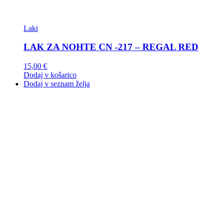
Laki
LAK ZA NOHTE CN -217 – REGAL RED
15,00
€
Dodaj v košarico
Dodaj v seznam želja