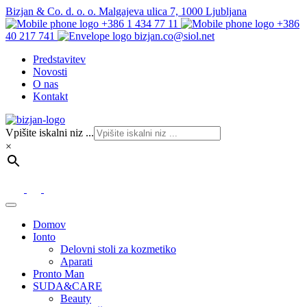
Bizjan & Co. d. o. o. Malgajeva ulica 7, 1000 Ljubljana
+386 1 434 77 11
+386
40 217 741
bizjan.co@siol.net
Predstavitev
Novosti
O nas
Kontakt
Vpišite iskalni niz ...
×
Domov
Ionto
Delovni stoli za kozmetiko
Aparati
Pronto Man
SUDA&CARE
Beauty