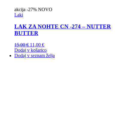
akcija
-27%
NOVO
Laki
LAK ZA NOHTE CN -274 – NUTTER
BUTTER
15,00
€
11,00
€
Dodaj v košarico
Dodaj v seznam želja