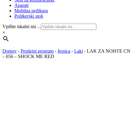
Aparati
Mobilna pedikura
Pedikerski stoli
Vpišite iskalni niz ...
×
Domov
-
Prodajni program
-
Jessica
-
Laki
-
LAK ZA NOHTE CN
– 656 – SHOCK ME RED