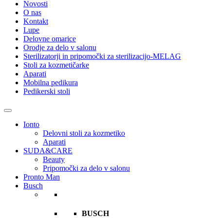
Novosti
O nas
Kontakt
Lupe
Delovne omarice
Orodje za delo v salonu
Sterilizatorji in pripomočki za sterilizacijo-MELAG
Stoli za kozmetičarke
Aparati
Mobilna pedikura
Pedikerski stoli
Ionto
Delovni stoli za kozmetiko
Aparati
SUDA&CARE
Beauty
Pripomočki za delo v salonu
Pronto Man
Busch
BUSCH