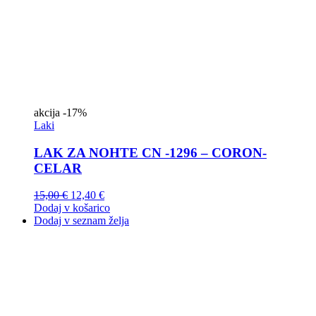
akcija
-17%
Laki
LAK ZA NOHTE CN -1296 – CORON-
CELAR
15,00
€
12,40
€
Dodaj v košarico
Dodaj v seznam želja