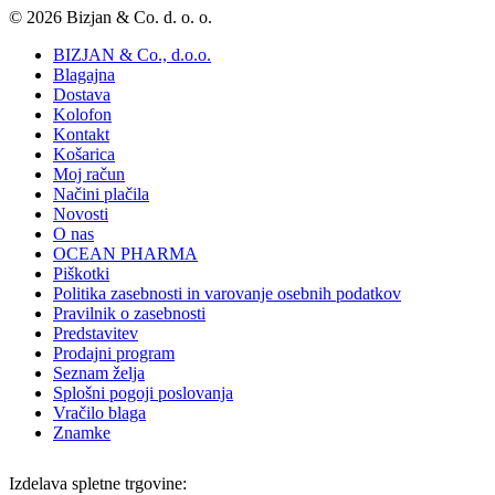
© 2026 Bizjan & Co. d. o. o.
BIZJAN & Co., d.o.o.
Blagajna
Dostava
Kolofon
Kontakt
Košarica
Moj račun
Načini plačila
Novosti
O nas
OCEAN PHARMA
Piškotki
Politika zasebnosti in varovanje osebnih podatkov
Pravilnik o zasebnosti
Predstavitev
Prodajni program
Seznam želja
Splošni pogoji poslovanja
Vračilo blaga
Znamke
Izdelava spletne trgovine: