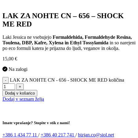
LAK ZA NOHTE CN – 656 – SHOCK
ME RED
Laki Jessica ne vsebujejo
Formaldehida, Formaldehyde Resina,
Toulena, DBP, Kafre, Xylena in Ethyl Tossylamida
in so narejeni
po eco formuli katera je prijazna do ljudi, veganov in okolja.
15,00
€
Na zalogi
LAK ZA NOHTE CN - 656 - SHOCK ME RED količina
-
+
Dodaj v košarico
Dodaj v seznam želja
Imate vprašanje? Stopite v stik z nami!
+386 1 434 77 11
/
+386 40 217 741
/
bizjan.co@siol.net