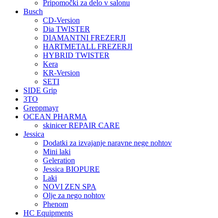
Pripomočki za delo v salonu
Busch
CD-Version
Dia TWISTER
DIAMANTNI FREZERJI
HARTMETALL FREZERJI
HYBRID TWISTER
Kera
KR-Version
SETI
SIDE Grip
3TO
Greppmayr
OCEAN PHARMA
skinicer REPAIR CARE
Jessica
Dodatki za izvajanje naravne nege nohtov
Mini laki
Geleration
Jessica BIOPURE
Laki
NOVI ZEN SPA
Olje za nego nohtov
Phenom
HC Equipments