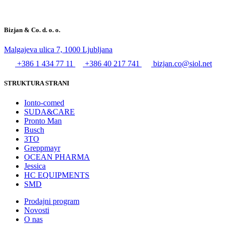
Bizjan & Co. d. o. o.
Malgajeva ulica 7, 1000 Ljubljana
+386 1 434 77 11
+386 40 217 741
bizjan.co@siol.net
STRUKTURA STRANI
Ionto-comed
SUDA&CARE
Pronto Man
Busch
3TO
Greppmayr
OCEAN PHARMA
Jessica
HC EQUIPMENTS
SMD
Prodajni program
Novosti
O nas