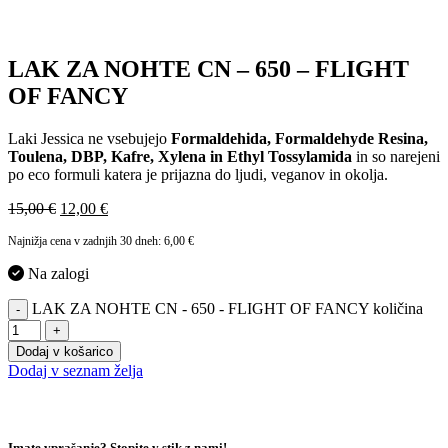
LAK ZA NOHTE CN – 650 – FLIGHT
OF FANCY
Laki Jessica ne vsebujejo
Formaldehida, Formaldehyde Resina,
Toulena, DBP, Kafre, Xylena in Ethyl Tossylamida
in so narejeni
po eco formuli katera je prijazna do ljudi, veganov in okolja.
15,00
€
12,00
€
Najnižja cena v zadnjih 30 dneh:
6,00
€
Na zalogi
LAK ZA NOHTE CN - 650 - FLIGHT OF FANCY količina
-
+
Dodaj v košarico
Dodaj v seznam želja
Imate vprašanje? Stopite v stik z nami!