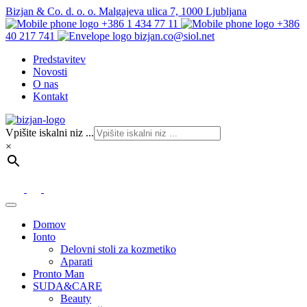
Bizjan & Co. d. o. o. Malgajeva ulica 7, 1000 Ljubljana
+386 1 434 77 11
+386
40 217 741
bizjan.co@siol.net
Predstavitev
Novosti
O nas
Kontakt
Vpišite iskalni niz ...
×
Domov
Ionto
Delovni stoli za kozmetiko
Aparati
Pronto Man
SUDA&CARE
Beauty