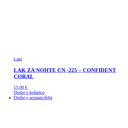
Laki
LAK ZA NOHTE CN -225 – CONFIDENT
CORAL
15,00
€
Dodaj v košarico
Dodaj v seznam želja