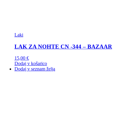
Laki
LAK ZA NOHTE CN -344 – BAZAAR
15,00
€
Dodaj v košarico
Dodaj v seznam želja