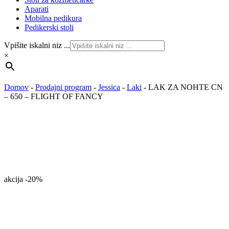
Aparati
Mobilna pedikura
Pedikerski stoli
Vpišite iskalni niz ...
×
Domov
-
Prodajni program
-
Jessica
-
Laki
-
LAK ZA NOHTE CN
– 650 – FLIGHT OF FANCY
akcija
-20%