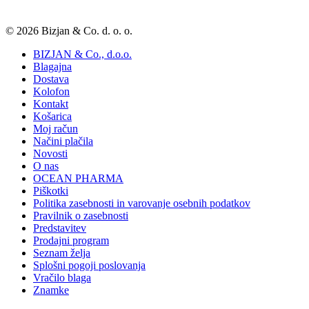
© 2026 Bizjan & Co. d. o. o.
BIZJAN & Co., d.o.o.
Blagajna
Dostava
Kolofon
Kontakt
Košarica
Moj račun
Načini plačila
Novosti
O nas
OCEAN PHARMA
Piškotki
Politika zasebnosti in varovanje osebnih podatkov
Pravilnik o zasebnosti
Predstavitev
Prodajni program
Seznam želja
Splošni pogoji poslovanja
Vračilo blaga
Znamke