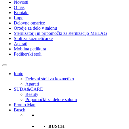
Novosti
O nas
Kontakt
Lupe
Delovne omarice
Orodje za delo v salonu
Sterilizatorji in pripomočki za sterilizacijo-MELAG
Stoli za kozmetičarke
Aparati
Mobilna pedikura
Pedikerski stoli
Ionto
Delovni stoli za kozmetiko
Aparati
SUDA&CARE
Beauty
Pripomočki za delo v salonu
Pronto Man
Busch
BUSCH