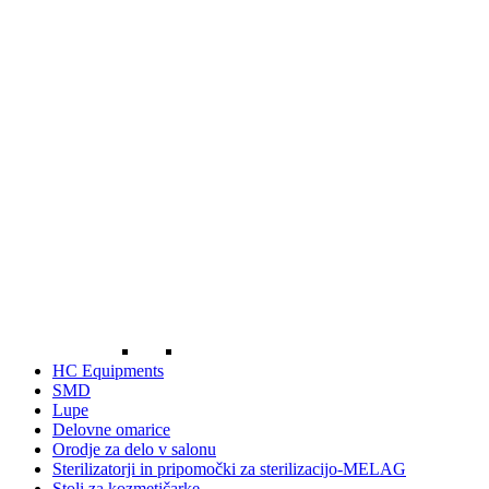
HC Equipments
SMD
Lupe
Delovne omarice
Orodje za delo v salonu
Sterilizatorji in pripomočki za sterilizacijo-MELAG
Stoli za kozmetičarke