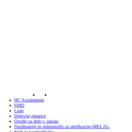
HC Equipments
SMD
Lupe
Delovne omarice
Orodje za delo v salonu
Sterilizatorji in pripomočki za sterilizacijo-MELAG
Stoli za kozmetičarke