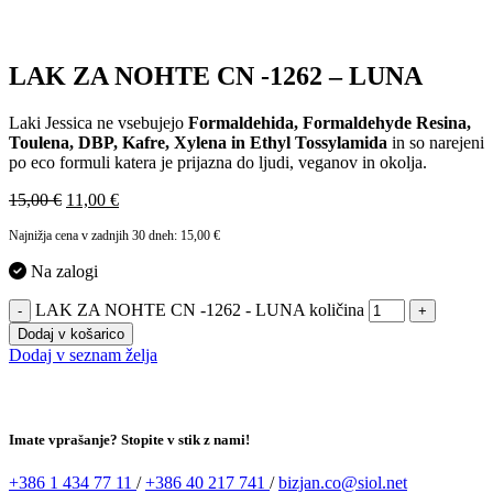
LAK ZA NOHTE CN -1262 – LUNA
Laki Jessica ne vsebujejo
Formaldehida, Formaldehyde Resina,
Toulena, DBP, Kafre, Xylena in Ethyl Tossylamida
in so narejeni
po eco formuli katera je prijazna do ljudi, veganov in okolja.
15,00
€
11,00
€
Najnižja cena v zadnjih 30 dneh:
15,00
€
Na zalogi
LAK ZA NOHTE CN -1262 - LUNA količina
-
+
Dodaj v košarico
Dodaj v seznam želja
Imate vprašanje? Stopite v stik z nami!
+386 1 434 77 11
/
+386 40 217 741
/
bizjan.co@siol.net