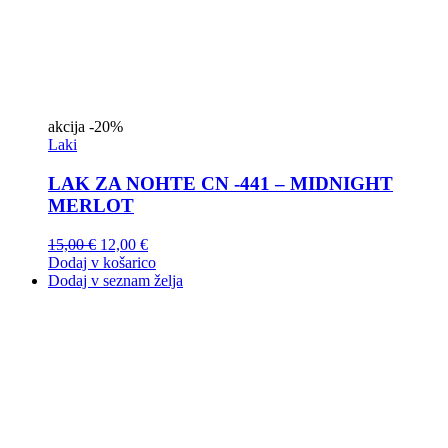
akcija
-20%
Laki
LAK ZA NOHTE CN -441 – MIDNIGHT
MERLOT
15,00
€
12,00
€
Dodaj v košarico
Dodaj v seznam želja