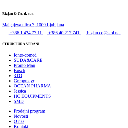
Bizjan & Co. d. o. o.
Malgajeva ulica 7, 1000 Ljubljana
+386 1 434 77 11
+386 40 217 741
bizjan.co@siol.net
STRUKTURA STRANI
Ionto-comed
SUDA&CARE
Pronto Man
Busch
3TO
Greppmayr
OCEAN PHARMA
Jessica
HC EQUIPMENTS
SMD
Prodajni program
Novosti
O nas
Kontakt