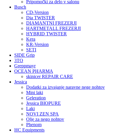
Pripomočki za delo v salonu
Busch
CD-Version
Dia TWISTER
DIAMANTNI FREZERJI
HARTMETALL FREZERJI
HYBRID TWISTER
Kera
KR-Version
SETI
SIDE Grip
3TO
Greppmayr
OCEAN PHARMA
skinicer REPAIR CARE
Jessica
Dodatki za izvajanje naravne nege nohtov
Mini laki
Geleration
Jessica BIOPURE
Laki
NOVI ZEN SPA
Olje za nego nohtov
Phenom
HC Equipments