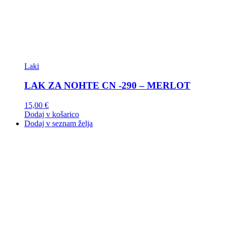
Laki
LAK ZA NOHTE CN -290 – MERLOT
15,00
€
Dodaj v košarico
Dodaj v seznam želja