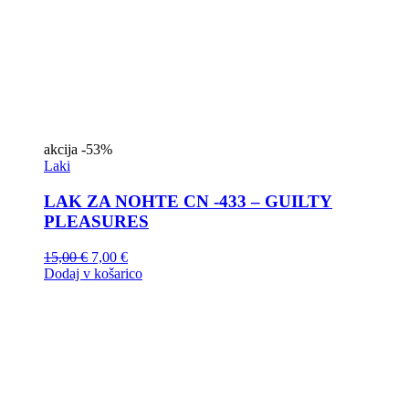
akcija
-53%
Laki
LAK ZA NOHTE CN -433 – GUILTY
PLEASURES
15,00
€
7,00
€
Dodaj v košarico