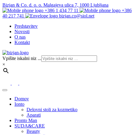
Bizjan & Co. d. o. o. Malgajeva ulica 7, 1000 Ljubljana
+386 1 434 77 11
+386
40 217 741
bizjan.co@siol.net
Predstavitev
Novosti
O nas
Kontakt
Vpišite iskalni niz ...
×
Domov
Ionto
Delovni stoli za kozmetiko
Aparati
Pronto Man
SUDA&CARE
Beauty