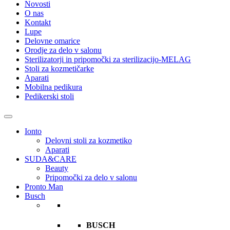
Novosti
O nas
Kontakt
Lupe
Delovne omarice
Orodje za delo v salonu
Sterilizatorji in pripomočki za sterilizacijo-MELAG
Stoli za kozmetičarke
Aparati
Mobilna pedikura
Pedikerski stoli
Ionto
Delovni stoli za kozmetiko
Aparati
SUDA&CARE
Beauty
Pripomočki za delo v salonu
Pronto Man
Busch
BUSCH