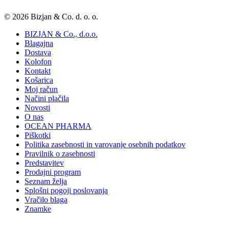
© 2026 Bizjan & Co. d. o. o.
BIZJAN & Co., d.o.o.
Blagajna
Dostava
Kolofon
Kontakt
Košarica
Moj račun
Načini plačila
Novosti
O nas
OCEAN PHARMA
Piškotki
Politika zasebnosti in varovanje osebnih podatkov
Pravilnik o zasebnosti
Predstavitev
Prodajni program
Seznam želja
Splošni pogoji poslovanja
Vračilo blaga
Znamke