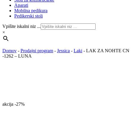
Aparati
Mobilna pedikura
Pedikerski stoli
Vpišite iskalni niz ...
×
Domov
-
Prodajni program
-
Jessica
-
Laki
-
LAK ZA NOHTE CN
-1262 – LUNA
akcija
-27%