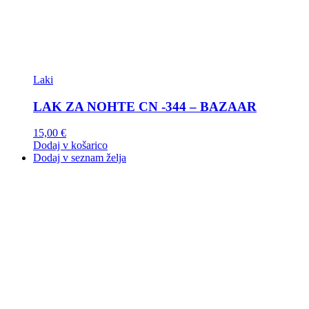
Laki
LAK ZA NOHTE CN -344 – BAZAAR
15,00
€
Dodaj v košarico
Dodaj v seznam želja