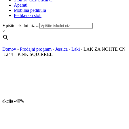
Aparati
Mobilna pedikura
Pedikerski stoli
Vpišite iskalni niz ...
×
Domov
-
Prodajni program
-
Jessica
-
Laki
-
LAK ZA NOHTE CN
-1244 – PINK SQUIRREL
akcija
-40%