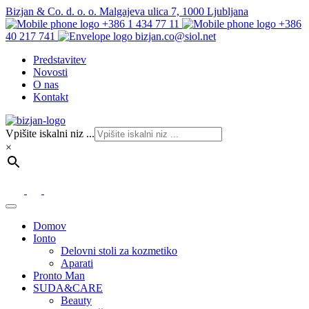
Bizjan & Co. d. o. o. Malgajeva ulica 7, 1000 Ljubljana
+386 1 434 77 11
+386
40 217 741
bizjan.co@siol.net
Predstavitev
Novosti
O nas
Kontakt
Vpišite iskalni niz ...
×
Domov
Ionto
Delovni stoli za kozmetiko
Aparati
Pronto Man
SUDA&CARE
Beauty