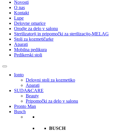
Novosti
O nas
Kontakt
Lupe
Delovne omarice
Orodje za delo v salonu
Sterilizatorji in pripomočki za sterilizacijo-MELAG
Stoli za kozmetičarke
Aparati
Mobilna pedikura
Pedikerski stoli
Ionto
Delovni stoli za kozmetiko
Aparati
SUDA&CARE
Beauty
Pripomočki za delo v salonu
Pronto Man
Busch
BUSCH