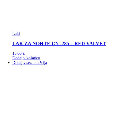
Laki
LAK ZA NOHTE CN -285 – RED VALVET
15,00
€
Dodaj v košarico
Dodaj v seznam želja