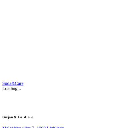
Suda&Care
Loading...
Bizjan & Co. d. o. o.