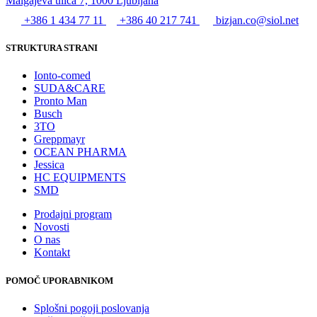
Malgajeva ulica 7, 1000 Ljubljana
+386 1 434 77 11
+386 40 217 741
bizjan.co@siol.net
STRUKTURA STRANI
Ionto-comed
SUDA&CARE
Pronto Man
Busch
3TO
Greppmayr
OCEAN PHARMA
Jessica
HC EQUIPMENTS
SMD
Prodajni program
Novosti
O nas
Kontakt
POMOČ UPORABNIKOM
Splošni pogoji poslovanja