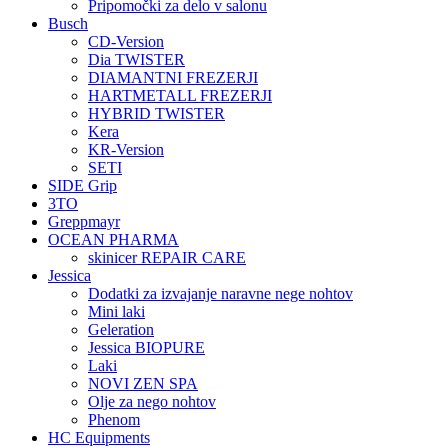
Pripomočki za delo v salonu
Busch
CD-Version
Dia TWISTER
DIAMANTNI FREZERJI
HARTMETALL FREZERJI
HYBRID TWISTER
Kera
KR-Version
SETI
SIDE Grip
3TO
Greppmayr
OCEAN PHARMA
skinicer REPAIR CARE
Jessica
Dodatki za izvajanje naravne nege nohtov
Mini laki
Geleration
Jessica BIOPURE
Laki
NOVI ZEN SPA
Olje za nego nohtov
Phenom
HC Equipments