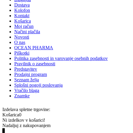
Dostava
Kolofon
Kontakt
Košarica
Moj račun
Načini plačila
Novosti
O nas
OCEAN PHARMA
Piškotki
Politika zasebnosti in varovanje osebnih podatkov
Pravilnik o zasebnosti
Predstavitev
Prodajni program
Seznam želja
Splošni pogoji poslovanja
Vračilo blaga
Znamke
Izdelava spletne trgovine:
Košarica
0
Ni izdelkov v košarici!
Nadaljuj z nakupovanjem
0