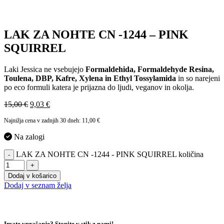
LAK ZA NOHTE CN -1244 – PINK
SQUIRREL
Laki Jessica ne vsebujejo
Formaldehida, Formaldehyde Resina,
Toulena, DBP, Kafre, Xylena in Ethyl Tossylamida
in so narejeni
po eco formuli katera je prijazna do ljudi, veganov in okolja.
15,00
€
9,03
€
Najnižja cena v zadnjih 30 dneh:
11,00
€
Na zalogi
LAK ZA NOHTE CN -1244 - PINK SQUIRREL količina
-
+
Dodaj v košarico
Dodaj v seznam želja
Imate vprašanje? Stopite v stik z nami!