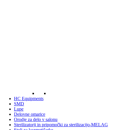
HC Equipments
SMD
Lupe
Delovne omarice
Orodje za delo v salonu
Sterilizatorji in pripomočki za sterilizacijo-MELAG
Stoli za kozmetičarke