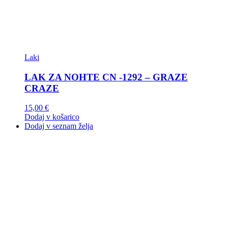
Laki
LAK ZA NOHTE CN -1292 – GRAZE
CRAZE
15,00
€
Dodaj v košarico
Dodaj v seznam želja