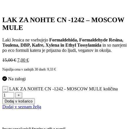
LAK ZA NOHTE CN -1242 – MOSCOW
MULE
Laki Jessica ne vsebujejo
Formaldehida, Formaldehyde Resina,
Toulena, DBP, Kafre, Xylena in Ethyl Tossylamida
in so narejeni
po eco formuli katera je prijazna do ljudi, veganov in okolja.
15,00
€
7,00
€
Najnižja cena v zadnjih 30 dneh:
9,33
€
Na zalogi
LAK ZA NOHTE CN -1242 - MOSCOW MULE količina
-
+
Dodaj v košarico
Dodaj v seznam želja
Imate vprašanje? Stopite v stik z nami!