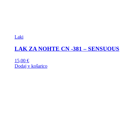
Laki
LAK ZA NOHTE CN -381 – SENSUOUS
15,00
€
Dodaj v košarico