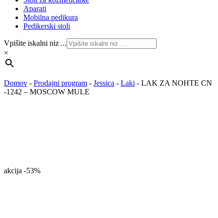
Aparati
Mobilna pedikura
Pedikerski stoli
Vpišite iskalni niz ...
×
Domov
-
Prodajni program
-
Jessica
-
Laki
-
LAK ZA NOHTE CN
-1242 – MOSCOW MULE
akcija
-53%