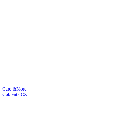
Care˛&More
Coblentz-CZ