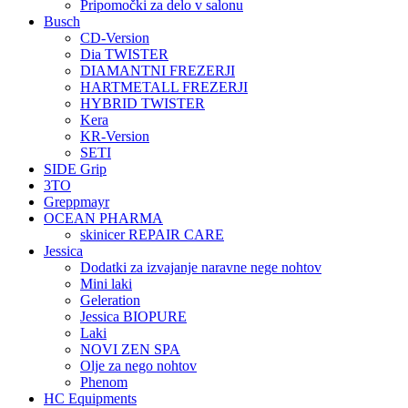
Pripomočki za delo v salonu
Busch
CD-Version
Dia TWISTER
DIAMANTNI FREZERJI
HARTMETALL FREZERJI
HYBRID TWISTER
Kera
KR-Version
SETI
SIDE Grip
3TO
Greppmayr
OCEAN PHARMA
skinicer REPAIR CARE
Jessica
Dodatki za izvajanje naravne nege nohtov
Mini laki
Geleration
Jessica BIOPURE
Laki
NOVI ZEN SPA
Olje za nego nohtov
Phenom
HC Equipments