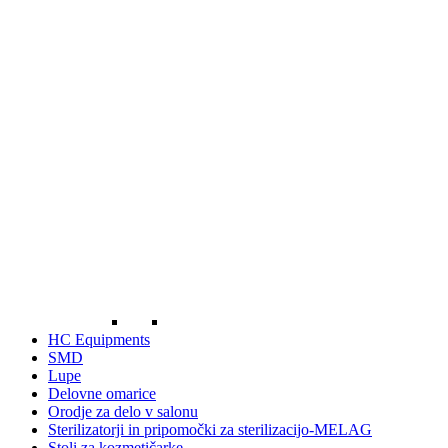
HC Equipments
SMD
Lupe
Delovne omarice
Orodje za delo v salonu
Sterilizatorji in pripomočki za sterilizacijo-MELAG
Stoli za kozmetičarke