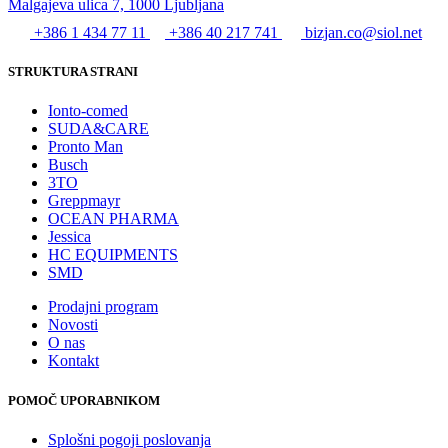
Malgajeva ulica 7, 1000 Ljubljana
+386 1 434 77 11
+386 40 217 741
bizjan.co@siol.net
STRUKTURA STRANI
Ionto-comed
SUDA&CARE
Pronto Man
Busch
3TO
Greppmayr
OCEAN PHARMA
Jessica
HC EQUIPMENTS
SMD
Prodajni program
Novosti
O nas
Kontakt
POMOČ UPORABNIKOM
Splošni pogoji poslovanja