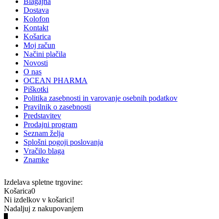
Blagajna
Dostava
Kolofon
Kontakt
Košarica
Moj račun
Načini plačila
Novosti
O nas
OCEAN PHARMA
Piškotki
Politika zasebnosti in varovanje osebnih podatkov
Pravilnik o zasebnosti
Predstavitev
Prodajni program
Seznam želja
Splošni pogoji poslovanja
Vračilo blaga
Znamke
Izdelava spletne trgovine:
Košarica
0
Ni izdelkov v košarici!
Nadaljuj z nakupovanjem
0