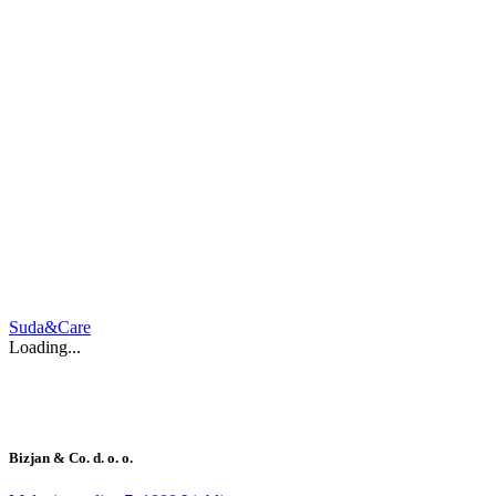
Suda&Care
Loading...
Bizjan & Co. d. o. o.