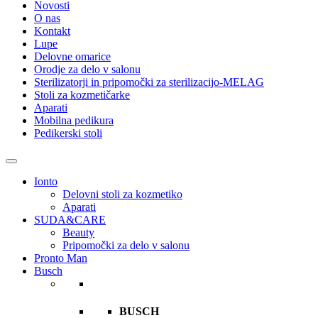
Novosti
O nas
Kontakt
Lupe
Delovne omarice
Orodje za delo v salonu
Sterilizatorji in pripomočki za sterilizacijo-MELAG
Stoli za kozmetičarke
Aparati
Mobilna pedikura
Pedikerski stoli
Ionto
Delovni stoli za kozmetiko
Aparati
SUDA&CARE
Beauty
Pripomočki za delo v salonu
Pronto Man
Busch
BUSCH