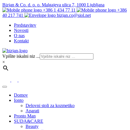
Bizjan & Co. d. o. o. Malgajeva ulica 7, 1000 Ljubljana
+386 1 434 77 11
+386
40 217 741
bizjan.co@siol.net
Predstavitev
Novosti
O nas
Kontakt
Vpišite iskalni niz ...
×
Domov
Ionto
Delovni stoli za kozmetiko
Aparati
Pronto Man
SUDA&CARE
Beauty