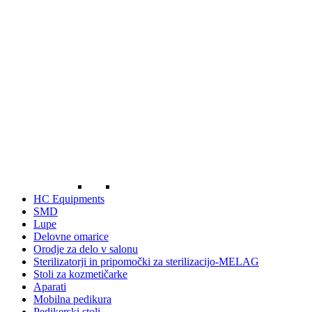
HC Equipments
SMD
Lupe
Delovne omarice
Orodje za delo v salonu
Sterilizatorji in pripomočki za sterilizacijo-MELAG
Stoli za kozmetičarke
Aparati
Mobilna pedikura
Pedikerski stoli