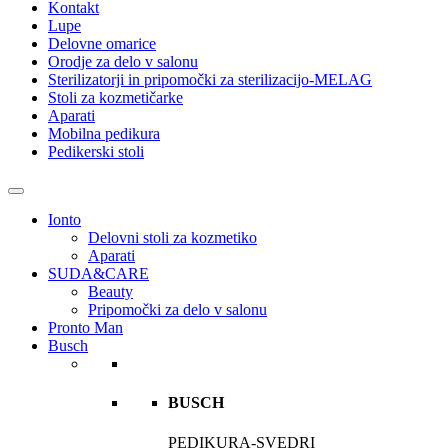
Kontakt
Lupe
Delovne omarice
Orodje za delo v salonu
Sterilizatorji in pripomočki za sterilizacijo-MELAG
Stoli za kozmetičarke
Aparati
Mobilna pedikura
Pedikerski stoli
Ionto
Delovni stoli za kozmetiko
Aparati
SUDA&CARE
Beauty
Pripomočki za delo v salonu
Pronto Man
Busch
BUSCH
PEDIKURA-SVEDRI