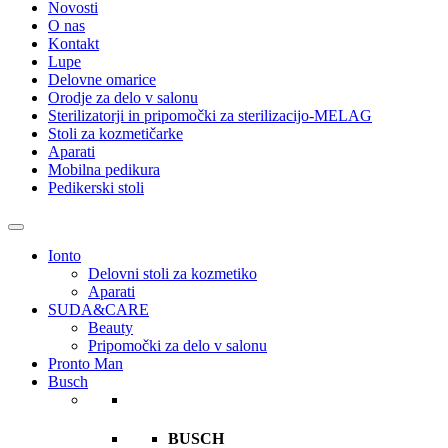
Novosti
O nas
Kontakt
Lupe
Delovne omarice
Orodje za delo v salonu
Sterilizatorji in pripomočki za sterilizacijo-MELAG
Stoli za kozmetičarke
Aparati
Mobilna pedikura
Pedikerski stoli
Ionto
Delovni stoli za kozmetiko
Aparati
SUDA&CARE
Beauty
Pripomočki za delo v salonu
Pronto Man
Busch
BUSCH