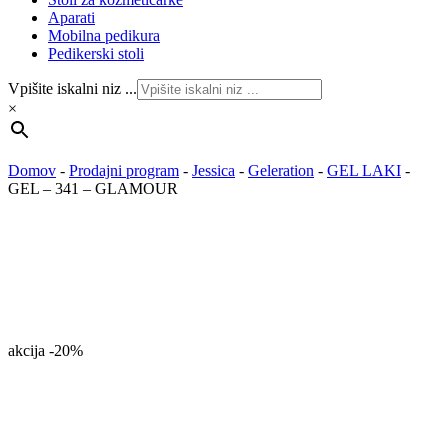
Aparati
Mobilna pedikura
Pedikerski stoli
Vpišite iskalni niz ...
×
Domov
-
Prodajni program
-
Jessica
-
Geleration
-
GEL LAKI
-
GEL – 341 – GLAMOUR
akcija
-20%