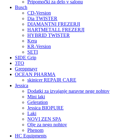
Pripomočki za delo v salonu
Busch
CD-Version
Dia TWISTER
DIAMANTNI FREZERJI
HARTMETALL FREZERJI
HYBRID TWISTER
Kera
KR-Version
SETI
SIDE Grip
3TO
Greppmayr
OCEAN PHARMA
skinicer REPAIR CARE
Jessica
Dodatki za izvajanje naravne nege nohtov
Mini laki
Geleration
Jessica BIOPURE
Laki
NOVI ZEN SPA
Olje za nego nohtov
Phenom
HC Equipments