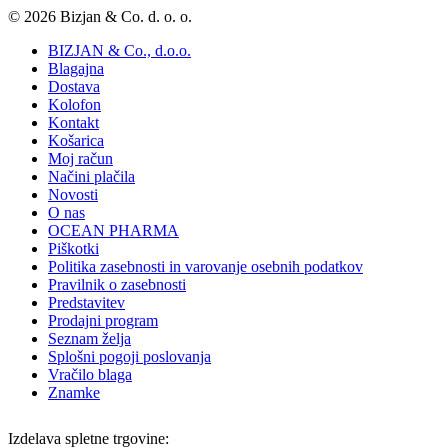
© 2026 Bizjan & Co. d. o. o.
BIZJAN & Co., d.o.o.
Blagajna
Dostava
Kolofon
Kontakt
Košarica
Moj račun
Načini plačila
Novosti
O nas
OCEAN PHARMA
Piškotki
Politika zasebnosti in varovanje osebnih podatkov
Pravilnik o zasebnosti
Predstavitev
Prodajni program
Seznam želja
Splošni pogoji poslovanja
Vračilo blaga
Znamke
Izdelava spletne trgovine: