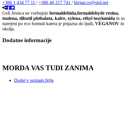
+386 1 434 77 11
/
+386 40 217 741
/
bizjan.co@siol.net
Geli Jessica ne vsebujejo
formaldehida,formaldehyde resina,
toulena, dibutil phthalata, kafre, xylena, ethyl tosylamida
in so
narejeni po eco formuli katera je prijazna do ljudi,
VEGANOV
in
okolja.
Dodatne informacije
MORDA VAS TUDI ZANIMA
Dodaj v seznam želja