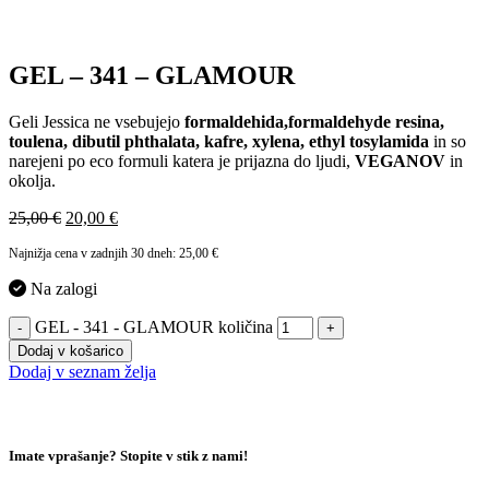
GEL – 341 – GLAMOUR
Geli Jessica ne vsebujejo
formaldehida,formaldehyde resina,
toulena, dibutil phthalata, kafre, xylena, ethyl tosylamida
in so
narejeni po eco formuli katera je prijazna do ljudi,
VEGANOV
in
okolja.
25,00
€
20,00
€
Najnižja cena v zadnjih 30 dneh:
25,00
€
Na zalogi
GEL - 341 - GLAMOUR količina
-
+
Dodaj v košarico
Dodaj v seznam želja
Imate vprašanje? Stopite v stik z nami!