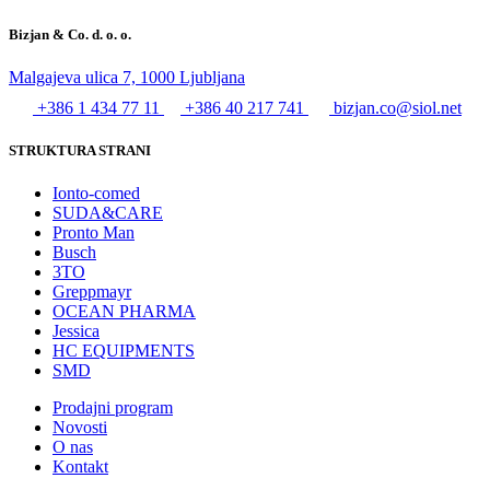
Bizjan & Co. d. o. o.
Malgajeva ulica 7, 1000 Ljubljana
+386 1 434 77 11
+386 40 217 741
bizjan.co@siol.net
STRUKTURA STRANI
Ionto-comed
SUDA&CARE
Pronto Man
Busch
3TO
Greppmayr
OCEAN PHARMA
Jessica
HC EQUIPMENTS
SMD
Prodajni program
Novosti
O nas
Kontakt