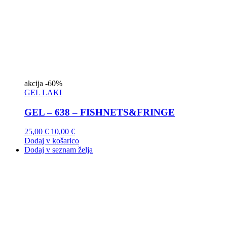
akcija
-60%
GEL LAKI
GEL – 638 – FISHNETS&FRINGE
25,00
€
10,00
€
Dodaj v košarico
Dodaj v seznam želja