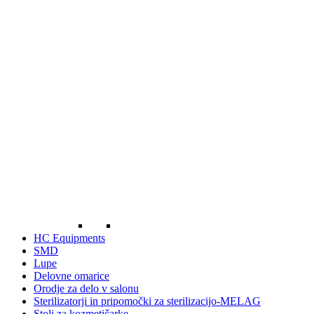
HC Equipments
SMD
Lupe
Delovne omarice
Orodje za delo v salonu
Sterilizatorji in pripomočki za sterilizacijo-MELAG
Stoli za kozmetičarke