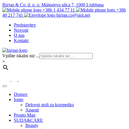
Bizjan & Co. d. o. o. Malgajeva ulica 7, 1000 Ljubljana
+386 1 434 77 11
+386
40 217 741
bizjan.co@siol.net
Predstavitev
Novosti
O nas
Kontakt
Vpišite iskalni niz ...
×
Domov
Ionto
Delovni stoli za kozmetiko
Aparati
Pronto Man
SUDA&CARE
Beauty