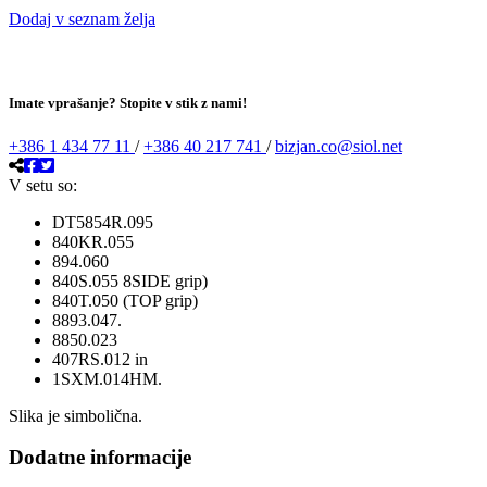
Dodaj v seznam želja
Imate vprašanje? Stopite v stik z nami!
+386 1 434 77 11
/
+386 40 217 741
/
bizjan.co@siol.net
V setu so:
DT5854R.095
840KR.055
894.060
840S.055 8SIDE grip)
840T.050 (TOP grip)
8893.047.
8850.023
407RS.012 in
1SXM.014HM.
Slika je simbolična.
Dodatne informacije