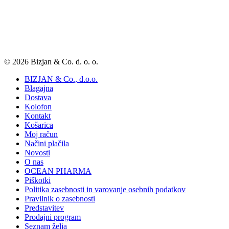
© 2026 Bizjan & Co. d. o. o.
BIZJAN & Co., d.o.o.
Blagajna
Dostava
Kolofon
Kontakt
Košarica
Moj račun
Načini plačila
Novosti
O nas
OCEAN PHARMA
Piškotki
Politika zasebnosti in varovanje osebnih podatkov
Pravilnik o zasebnosti
Predstavitev
Prodajni program
Seznam želja