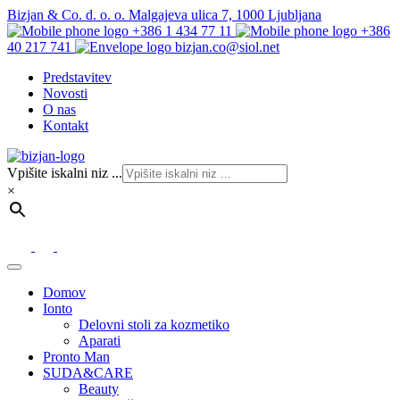
Bizjan & Co. d. o. o. Malgajeva ulica 7, 1000 Ljubljana
+386 1 434 77 11
+386
40 217 741
bizjan.co@siol.net
Predstavitev
Novosti
O nas
Kontakt
Vpišite iskalni niz ...
×
Domov
Ionto
Delovni stoli za kozmetiko
Aparati
Pronto Man
SUDA&CARE
Beauty