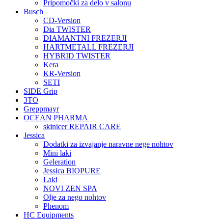
Pripomočki za delo v salonu
Busch
CD-Version
Dia TWISTER
DIAMANTNI FREZERJI
HARTMETALL FREZERJI
HYBRID TWISTER
Kera
KR-Version
SETI
SIDE Grip
3TO
Greppmayr
OCEAN PHARMA
skinicer REPAIR CARE
Jessica
Dodatki za izvajanje naravne nege nohtov
Mini laki
Geleration
Jessica BIOPURE
Laki
NOVI ZEN SPA
Olje za nego nohtov
Phenom
HC Equipments