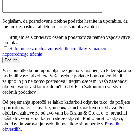
Soglašam, da posredovane osebne podatke hranite in uporabite, da
me prek e-naslova ali telefona občasno obveščate o:
Strinjam se z obdelavo osebnih podatkov za namen vzpostavitve
kontakta
Strinjam se z obdelavo osebnih podatkov za namen
neposrednega trženja
Vaše podatke bomo uporabljali izključno za namen, za katerega smo
pridobili vašo privolitev. Vaše osebne podatke bomo uporabljali
zaupno in jih ne bomo posredovali tretjim osebam. Vašo zasebnost
obravnavamo v skladu z določili GDPR in Zakonom o varstvu
osebnih podatkov.
Od prejemanja sporočil se lahko kadarkoli odjavite tako, da pošljete
sporočilo na e-naslov: bizjan.co@t-2.net z naslovom Odjava. Po
obdelavi zahteve za odjavo vam bo Bizjan & Co. d. o. o. prenehal
pošiljati vsebine, od katerih ste se odjavili. Podrobnosti o odjavi,
obdelavi in varovanju osebnih podatkov si preberite v
Pravnih
obvestilih
.