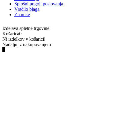
Splošni pogoji poslovanja
Vračilo blaga
Znamke
Izdelava spletne trgovine:
Košarica
0
Ni izdelkov v košarici!
Nadaljuj z nakupovanjem
0