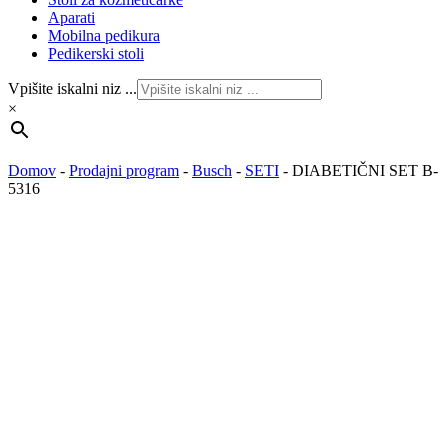
Aparati
Mobilna pedikura
Pedikerski stoli
Vpišite iskalni niz ...
×
Domov
-
Prodajni program
-
Busch
-
SETI
-
DIABETIČNI SET B-
5316