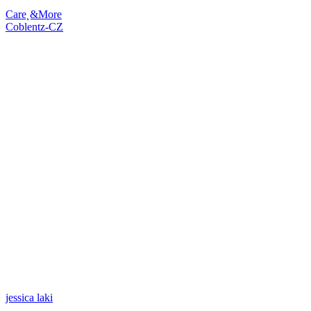
Care˛&More
Coblentz-CZ
jessica laki