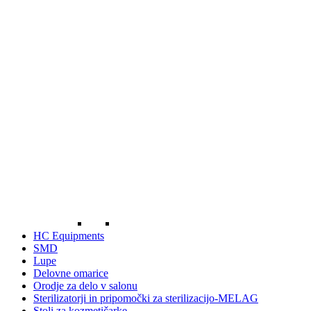
HC Equipments
SMD
Lupe
Delovne omarice
Orodje za delo v salonu
Sterilizatorji in pripomočki za sterilizacijo-MELAG
Stoli za kozmetičarke