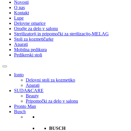
Novosti
O nas
Kontakt
Lupe
Delovne omarice
Orodje za delo v salonu
Sterilizatorji in pripomočki za sterilizacijo-MELAG
Stoli za kozmetičarke
Aparati
Mobilna pedikura
Pedikerski stoli
Ionto
Delovni stoli za kozmetiko
Aparati
SUDA&CARE
Beauty
Pripomočki za delo v salonu
Pronto Man
Busch
BUSCH