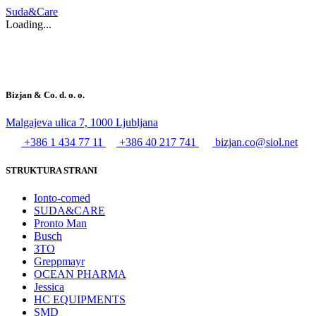
Suda&Care
Loading...
Bizjan & Co. d. o. o.
Malgajeva ulica 7, 1000 Ljubljana
+386 1 434 77 11
+386 40 217 741
bizjan.co@siol.net
STRUKTURA STRANI
Ionto-comed
SUDA&CARE
Pronto Man
Busch
3TO
Greppmayr
OCEAN PHARMA
Jessica
HC EQUIPMENTS
SMD