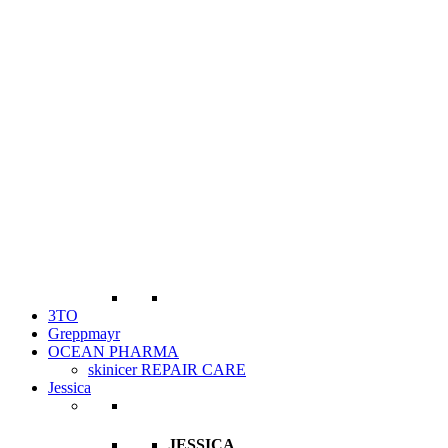
3TO
Greppmayr
OCEAN PHARMA
skinicer REPAIR CARE
Jessica
JESSICA