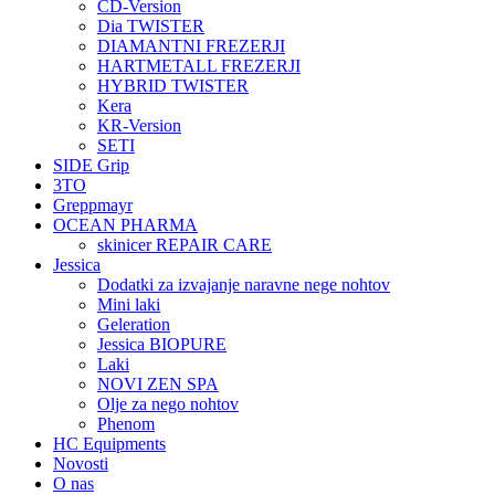
CD-Version
Dia TWISTER
DIAMANTNI FREZERJI
HARTMETALL FREZERJI
HYBRID TWISTER
Kera
KR-Version
SETI
SIDE Grip
3TO
Greppmayr
OCEAN PHARMA
skinicer REPAIR CARE
Jessica
Dodatki za izvajanje naravne nege nohtov
Mini laki
Geleration
Jessica BIOPURE
Laki
NOVI ZEN SPA
Olje za nego nohtov
Phenom
HC Equipments
Novosti
O nas