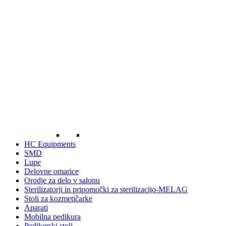
HC Equipments
SMD
Lupe
Delovne omarice
Orodje za delo v salonu
Sterilizatorji in pripomočki za sterilizacijo-MELAG
Stoli za kozmetičarke
Aparati
Mobilna pedikura
Pedikerski stoli