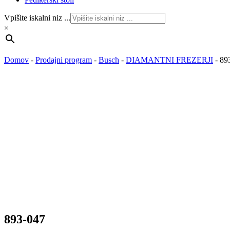
Vpišite iskalni niz ...
×
Domov
-
Prodajni program
-
Busch
-
DIAMANTNI FREZERJI
-
89
893-047