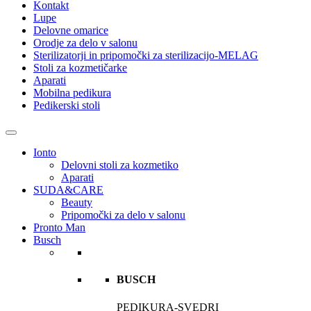
Kontakt
Lupe
Delovne omarice
Orodje za delo v salonu
Sterilizatorji in pripomočki za sterilizacijo-MELAG
Stoli za kozmetičarke
Aparati
Mobilna pedikura
Pedikerski stoli
Ionto
Delovni stoli za kozmetiko
Aparati
SUDA&CARE
Beauty
Pripomočki za delo v salonu
Pronto Man
Busch
BUSCH
PEDIKURA-SVEDRI