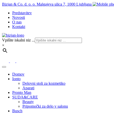
Bizjan & Co. d. o. o. Malgajeva ulica 7, 1000 Ljubljana
Predstavitev
Novosti
O nas
Kontakt
Vpišite iskalni niz ...
×
Domov
Ionto
Delovni stoli za kozmetiko
Aparati
Pronto Man
SUDA&CARE
Beauty
Pripomočki za delo v salonu
Busch