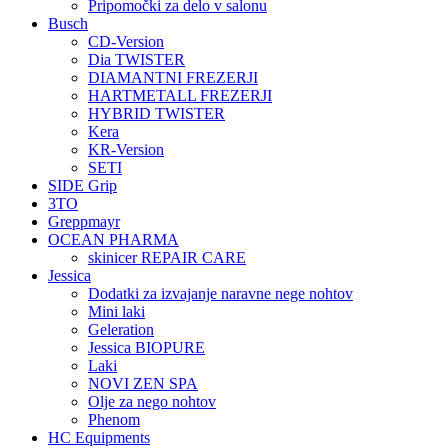
Pripomočki za delo v salonu
Busch
CD-Version
Dia TWISTER
DIAMANTNI FREZERJI
HARTMETALL FREZERJI
HYBRID TWISTER
Kera
KR-Version
SETI
SIDE Grip
3TO
Greppmayr
OCEAN PHARMA
skinicer REPAIR CARE
Jessica
Dodatki za izvajanje naravne nege nohtov
Mini laki
Geleration
Jessica BIOPURE
Laki
NOVI ZEN SPA
Olje za nego nohtov
Phenom
HC Equipments