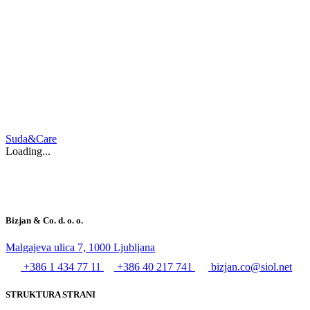
Suda&Care
Loading...
Bizjan & Co. d. o. o.
Malgajeva ulica 7, 1000 Ljubljana
+386 1 434 77 11
+386 40 217 741
bizjan.co@siol.net
STRUKTURA STRANI