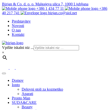
Bizjan & Co. d. o. o. Malgajeva ulica 7, 1000 Ljubljana
+386 1 434 77 11
+386
40 217 741
bizjan.co@siol.net
Predstavitev
Novosti
O nas
Kontakt
Vpišite iskalni niz ...
×
Domov
Ionto
Delovni stoli za kozmetiko
Aparati
Pronto Man
SUDA&CARE
Beauty