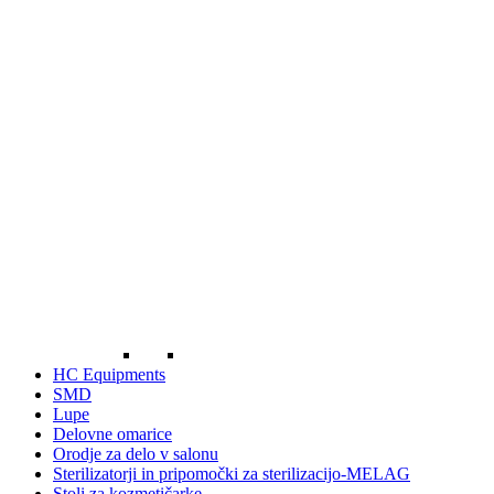
HC Equipments
SMD
Lupe
Delovne omarice
Orodje za delo v salonu
Sterilizatorji in pripomočki za sterilizacijo-MELAG
Stoli za kozmetičarke