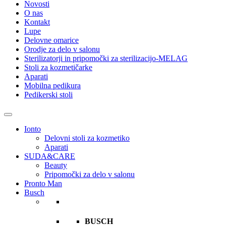
Novosti
O nas
Kontakt
Lupe
Delovne omarice
Orodje za delo v salonu
Sterilizatorji in pripomočki za sterilizacijo-MELAG
Stoli za kozmetičarke
Aparati
Mobilna pedikura
Pedikerski stoli
Ionto
Delovni stoli za kozmetiko
Aparati
SUDA&CARE
Beauty
Pripomočki za delo v salonu
Pronto Man
Busch
BUSCH