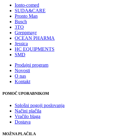
Ionto-comed
SUDA&CARE
Pronto Man
Busch
3TO
Greppmayr
OCEAN PHARMA
Jessica
HC EQUIPMENTS
SMD
Prodajni program
Novosti
O nas
Kontakt
POMOČ UPORABNIKOM
Splošni pogoji poslovanja
Načini plačila
Vračilo blaga
Dostava
MOŽNA PLAČILA