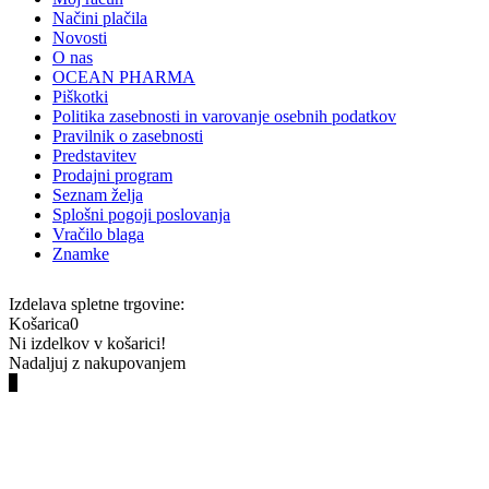
Načini plačila
Novosti
O nas
OCEAN PHARMA
Piškotki
Politika zasebnosti in varovanje osebnih podatkov
Pravilnik o zasebnosti
Predstavitev
Prodajni program
Seznam želja
Splošni pogoji poslovanja
Vračilo blaga
Znamke
Izdelava spletne trgovine:
Košarica
0
Ni izdelkov v košarici!
Nadaljuj z nakupovanjem
0