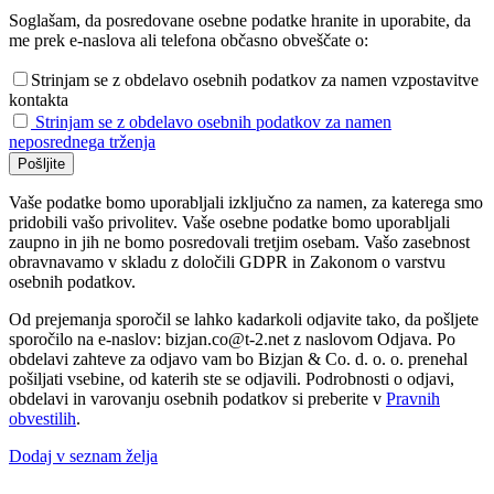
Soglašam, da posredovane osebne podatke hranite in uporabite, da
me prek e-naslova ali telefona občasno obveščate o:
Strinjam se z obdelavo osebnih podatkov za namen vzpostavitve
kontakta
Strinjam se z obdelavo osebnih podatkov za namen
neposrednega trženja
Vaše podatke bomo uporabljali izključno za namen, za katerega smo
pridobili vašo privolitev. Vaše osebne podatke bomo uporabljali
zaupno in jih ne bomo posredovali tretjim osebam. Vašo zasebnost
obravnavamo v skladu z določili GDPR in Zakonom o varstvu
osebnih podatkov.
Od prejemanja sporočil se lahko kadarkoli odjavite tako, da pošljete
sporočilo na e-naslov: bizjan.co@t-2.net z naslovom Odjava. Po
obdelavi zahteve za odjavo vam bo Bizjan & Co. d. o. o. prenehal
pošiljati vsebine, od katerih ste se odjavili. Podrobnosti o odjavi,
obdelavi in varovanju osebnih podatkov si preberite v
Pravnih
obvestilih
.
Dodaj v seznam želja