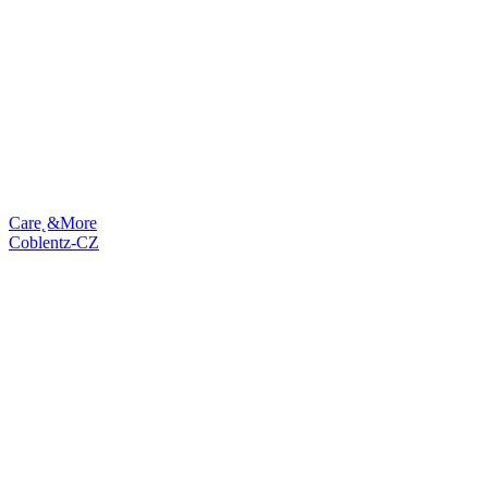
Care˛&More
Coblentz-CZ