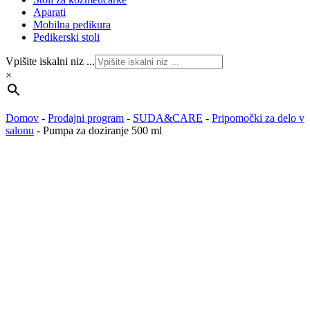
Aparati
Mobilna pedikura
Pedikerski stoli
Vpišite iskalni niz ...
×
Domov
-
Prodajni program
-
SUDA&CARE
-
Pripomočki za delo v
salonu
-
Pumpa za doziranje 500 ml