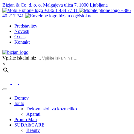
Bizjan & Co. d. o. o. Malgajeva ulica 7, 1000 Ljubljana
+386 1 434 77 11
+386
40 217 741
bizjan.co@siol.net
Predstavitev
Novosti
O nas
Kontakt
Vpišite iskalni niz ...
×
Domov
Ionto
Delovni stoli za kozmetiko
Aparati
Pronto Man
SUDA&CARE
Beauty