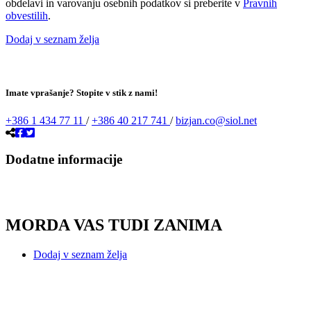
obdelavi in varovanju osebnih podatkov si preberite v
Pravnih
obvestilih
.
Dodaj v seznam želja
Imate vprašanje? Stopite v stik z nami!
+386 1 434 77 11
/
+386 40 217 741
/
bizjan.co@siol.net
Dodatne informacije
MORDA VAS TUDI ZANIMA
Dodaj v seznam želja