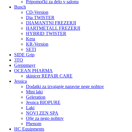
Pripomočki za delo v salonu
Busch
CD-Version
Dia TWISTER
DIAMANTNI FREZERJI
HARTMETALL FREZERJI
HYBRID TWISTER
Kera
KR-Version
SETI
SIDE Grip
3TO
Greppmayr
OCEAN PHARMA
skinicer REPAIR CARE
Jessica
Dodatki za izvajanje naravne nege nohtov
Mini laki
Geleration
Jessica BIOPURE
Laki
NOVI ZEN SPA
Olje za nego nohtov
Phenom
HC Equipments