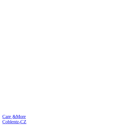
Care˛&More
Coblentz-CZ