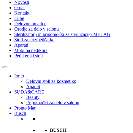
Novosti
O nas
Kontakt
Lupe
Delovne omarice
Orodje za delo v salonu
Sterilizatorji in pripomočki za sterilizacijo-MELAG
Stoli za kozmetičarke
Aparati
Mobilna pedikura
Pedikerski stoli
Ionto
Delovni stoli za kozmetiko
Aparati
SUDA&CARE
Beauty
Pripomočki za delo v salonu
Pronto Man
Busch
BUSCH