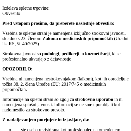
Izdelava spletne trgovine:
Obvestilo
Pred vstopom prosimo, da preberete naslednje obvestilo:
Vsebina te spletne strani je namenjena izključno strokovni javnosti,
skladno s 23. členom
Zakona o medicinskih pripomočkih
(Uradni
list RS, št. 40/2025).
Strokovna javnost so
podologi
,
pedikerji
in
kozmetičarji
, ki se
profesionalno ukvarjajo z dejavnostjo.
OPOZORILO:
Vsebina ni namenjena nestrokovnjakom (laikom), kot jih opredeljuje
točka 38, 2. člena Uredbe (EU) 2017/745 o medicinskih
pripomočkih.
Informacije na spletni strani so zgolj za
strokovno uporabo
in ni
namenjena splošni javnosti. Informacij se ne sme uporabljati kot
nadomestilo za strokovno presojo.
Z nadaljevanjem potrjujete in izjavljate, da:
ste oseba registrirana kot profesionalec na omenjenem