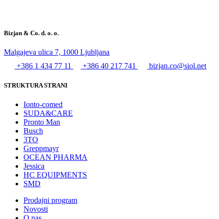
Bizjan & Co. d. o. o.
Malgajeva ulica 7, 1000 Ljubljana
+386 1 434 77 11
+386 40 217 741
bizjan.co@siol.net
STRUKTURA STRANI
Ionto-comed
SUDA&CARE
Pronto Man
Busch
3TO
Greppmayr
OCEAN PHARMA
Jessica
HC EQUIPMENTS
SMD
Prodajni program
Novosti
O nas