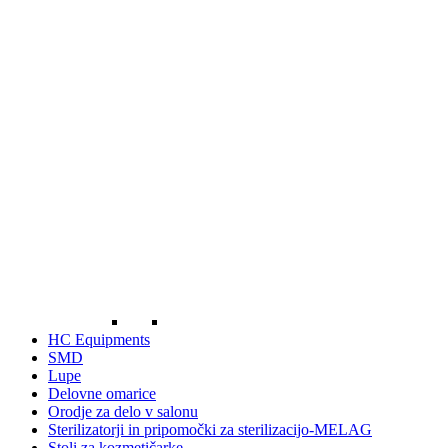
HC Equipments
SMD
Lupe
Delovne omarice
Orodje za delo v salonu
Sterilizatorji in pripomočki za sterilizacijo-MELAG
Stoli za kozmetičarke