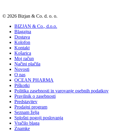
© 2026 Bizjan & Co. d. o. o.
BIZJAN & Co., d.o.o.
Blagajna
Dostava
Kolofon
Kontakt
Košarica
Moj račun
Načini plačila
Novosti
O nas
OCEAN PHARMA
Piškotki
Politika zasebnosti in varovanje osebnih podatkov
Pravilnik o zasebnosti
Predstavitev
Prodajni program
Seznam želja
Splošni pogoji poslovanja
Vračilo blaga
Znamke