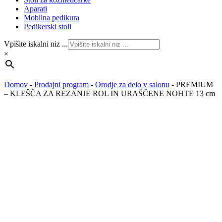
Aparati
Mobilna pedikura
Pedikerski stoli
Vpišite iskalni niz ...
×
Domov
-
Prodajni program
-
Orodje za delo v salonu
-
PREMIUM
– KLEŠČA ZA REZANJE ROL IN URAŠČENE NOHTE 13 cm