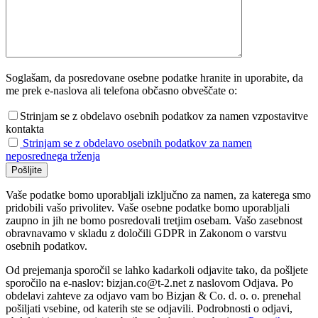
Soglašam, da posredovane osebne podatke hranite in uporabite, da
me prek e-naslova ali telefona občasno obveščate o:
Strinjam se z obdelavo osebnih podatkov za namen vzpostavitve
kontakta
Strinjam se z obdelavo osebnih podatkov za namen
neposrednega trženja
Vaše podatke bomo uporabljali izključno za namen, za katerega smo
pridobili vašo privolitev. Vaše osebne podatke bomo uporabljali
zaupno in jih ne bomo posredovali tretjim osebam. Vašo zasebnost
obravnavamo v skladu z določili GDPR in Zakonom o varstvu
osebnih podatkov.
Od prejemanja sporočil se lahko kadarkoli odjavite tako, da pošljete
sporočilo na e-naslov: bizjan.co@t-2.net z naslovom Odjava. Po
obdelavi zahteve za odjavo vam bo Bizjan & Co. d. o. o. prenehal
pošiljati vsebine, od katerih ste se odjavili. Podrobnosti o odjavi,