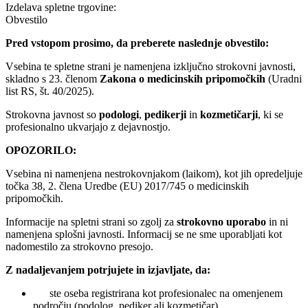
Izdelava spletne trgovine:
Obvestilo
Pred vstopom prosimo, da preberete naslednje obvestilo:
Vsebina te spletne strani je namenjena izključno strokovni javnosti,
skladno s 23. členom
Zakona o medicinskih pripomočkih
(Uradni
list RS, št. 40/2025).
Strokovna javnost so
podologi
,
pedikerji
in
kozmetičarji
, ki se
profesionalno ukvarjajo z dejavnostjo.
OPOZORILO:
Vsebina ni namenjena nestrokovnjakom (laikom), kot jih opredeljuje
točka 38, 2. člena Uredbe (EU) 2017/745 o medicinskih
pripomočkih.
Informacije na spletni strani so zgolj za
strokovno uporabo
in ni
namenjena splošni javnosti. Informacij se ne sme uporabljati kot
nadomestilo za strokovno presojo.
Z nadaljevanjem potrjujete in izjavljate, da:
ste oseba registrirana kot profesionalec na omenjenem
področju (podolog, pediker ali kozmetičar),