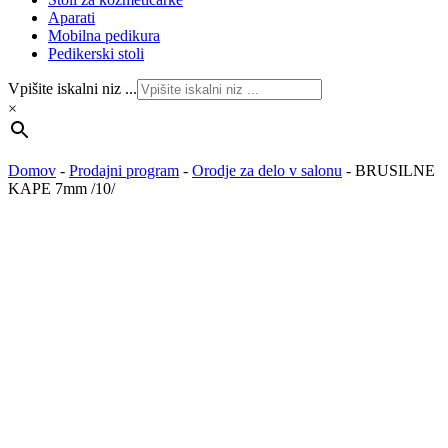
Aparati
Mobilna pedikura
Pedikerski stoli
Vpišite iskalni niz ...
×
Domov
-
Prodajni program
-
Orodje za delo v salonu
-
BRUSILNE
KAPE 7mm /10/