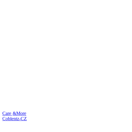
Care˛&More
Coblentz-CZ