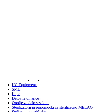
HC Equipments
SMD
Lupe
Delovne omarice
Orodje za delo v salonu
Sterilizatorji in pripomočki za sterilizacijo-MELAG
Stoli za kozmetičarke