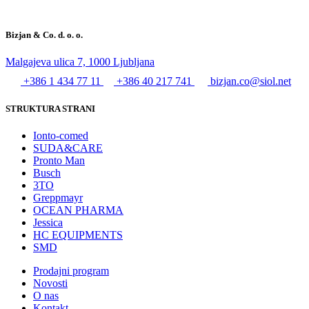
Bizjan & Co. d. o. o.
Malgajeva ulica 7, 1000 Ljubljana
+386 1 434 77 11
+386 40 217 741
bizjan.co@siol.net
STRUKTURA STRANI
Ionto-comed
SUDA&CARE
Pronto Man
Busch
3TO
Greppmayr
OCEAN PHARMA
Jessica
HC EQUIPMENTS
SMD
Prodajni program
Novosti
O nas
Kontakt