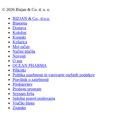
© 2026 Bizjan & Co. d. o. o.
BIZJAN & Co., d.o.o.
Blagajna
Dostava
Kolofon
Kontakt
Košarica
Moj račun
Načini plačila
Novosti
O nas
OCEAN PHARMA
Piškotki
Politika zasebnosti in varovanje osebnih podatkov
Pravilnik o zasebnosti
Predstavitev
Prodajni program
Seznam želja
Splošni pogoji poslovanja
Vračilo blaga
Znamke