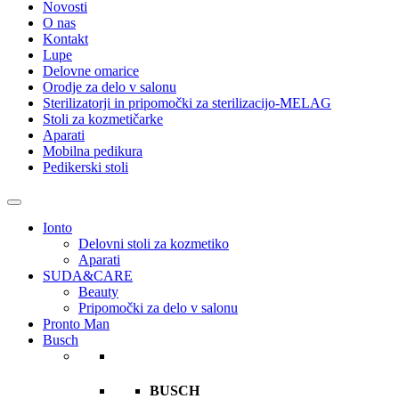
Novosti
O nas
Kontakt
Lupe
Delovne omarice
Orodje za delo v salonu
Sterilizatorji in pripomočki za sterilizacijo-MELAG
Stoli za kozmetičarke
Aparati
Mobilna pedikura
Pedikerski stoli
Ionto
Delovni stoli za kozmetiko
Aparati
SUDA&CARE
Beauty
Pripomočki za delo v salonu
Pronto Man
Busch
BUSCH