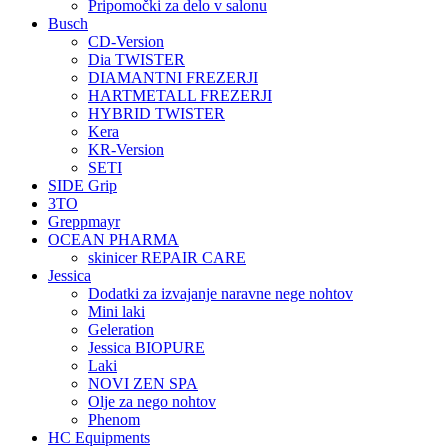
Pripomočki za delo v salonu
Busch
CD-Version
Dia TWISTER
DIAMANTNI FREZERJI
HARTMETALL FREZERJI
HYBRID TWISTER
Kera
KR-Version
SETI
SIDE Grip
3TO
Greppmayr
OCEAN PHARMA
skinicer REPAIR CARE
Jessica
Dodatki za izvajanje naravne nege nohtov
Mini laki
Geleration
Jessica BIOPURE
Laki
NOVI ZEN SPA
Olje za nego nohtov
Phenom
HC Equipments