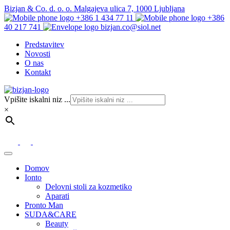
Bizjan & Co. d. o. o. Malgajeva ulica 7, 1000 Ljubljana
+386 1 434 77 11
+386
40 217 741
bizjan.co@siol.net
Predstavitev
Novosti
O nas
Kontakt
Vpišite iskalni niz ...
×
Domov
Ionto
Delovni stoli za kozmetiko
Aparati
Pronto Man
SUDA&CARE
Beauty