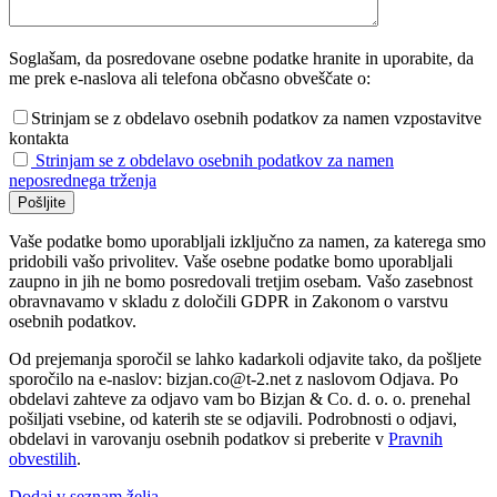
Soglašam, da posredovane osebne podatke hranite in uporabite, da
me prek e-naslova ali telefona občasno obveščate o:
Strinjam se z obdelavo osebnih podatkov za namen vzpostavitve
kontakta
Strinjam se z obdelavo osebnih podatkov za namen
neposrednega trženja
Vaše podatke bomo uporabljali izključno za namen, za katerega smo
pridobili vašo privolitev. Vaše osebne podatke bomo uporabljali
zaupno in jih ne bomo posredovali tretjim osebam. Vašo zasebnost
obravnavamo v skladu z določili GDPR in Zakonom o varstvu
osebnih podatkov.
Od prejemanja sporočil se lahko kadarkoli odjavite tako, da pošljete
sporočilo na e-naslov: bizjan.co@t-2.net z naslovom Odjava. Po
obdelavi zahteve za odjavo vam bo Bizjan & Co. d. o. o. prenehal
pošiljati vsebine, od katerih ste se odjavili. Podrobnosti o odjavi,
obdelavi in varovanju osebnih podatkov si preberite v
Pravnih
obvestilih
.
Dodaj v seznam želja