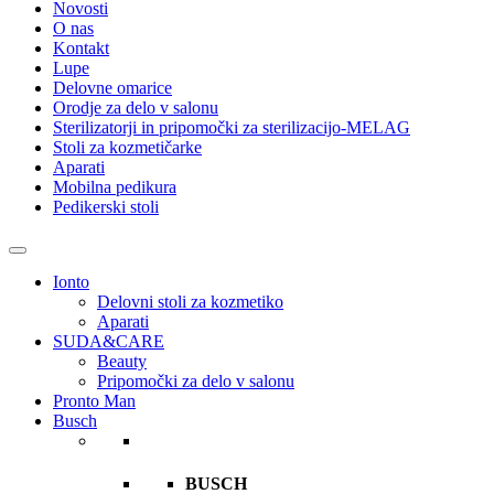
Novosti
O nas
Kontakt
Lupe
Delovne omarice
Orodje za delo v salonu
Sterilizatorji in pripomočki za sterilizacijo-MELAG
Stoli za kozmetičarke
Aparati
Mobilna pedikura
Pedikerski stoli
Ionto
Delovni stoli za kozmetiko
Aparati
SUDA&CARE
Beauty
Pripomočki za delo v salonu
Pronto Man
Busch
BUSCH