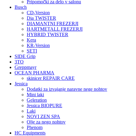
Pripomočki za delo v salonu
Busch
CD-Version
Dia TWISTER
DIAMANTNI FREZERJI
HARTMETALL FREZERJI
HYBRID TWISTER
Kera
KR-Version
SETI
SIDE Grip
3TO
Greppmayr
OCEAN PHARMA
skinicer REPAIR CARE
Jessica
Dodatki za izvajanje naravne nege nohtov
Mini laki
Geleration
Jessica BIOPURE
Laki
NOVI ZEN SPA
Olje za nego nohtov
Phenom
HC Equipments