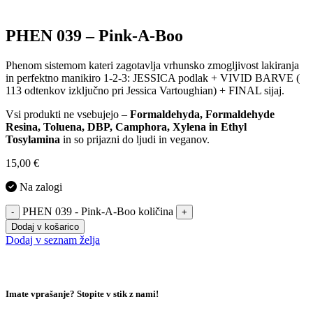
PHEN 039 – Pink-A-Boo
Phenom sistemom kateri zagotavlja vrhunsko zmogljivost lakiranja
in perfektno manikiro 1-2-3: JESSICA podlak + VIVID BARVE (
113 odtenkov izključno pri Jessica Vartoughian) + FINAL sijaj.
Vsi produkti ne vsebujejo –
Formaldehyda, Formaldehyde
Resina, Toluena, DBP, Camphora, Xylena in Ethyl
Tosylamina
in so prijazni do ljudi in veganov.
15,00
€
Na zalogi
PHEN 039 - Pink-A-Boo količina
-
+
Dodaj v košarico
Dodaj v seznam želja
Imate vprašanje? Stopite v stik z nami!