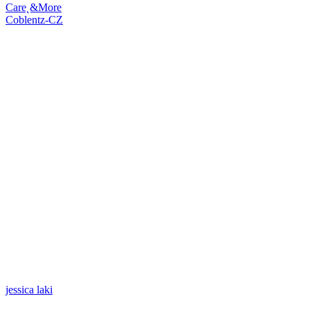
Care˛&More
Coblentz-CZ
jessica laki