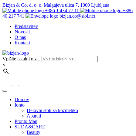
Bizjan & Co. d. o. o. Malgajeva ulica 7, 1000 Ljubljana
+386 1 434 77 11
+386
40 217 741
bizjan.co@siol.net
Predstavitev
Novosti
O nas
Kontakt
Vpišite iskalni niz ...
×
Domov
Ionto
Delovni stoli za kozmetiko
Aparati
Pronto Man
SUDA&CARE
Beauty