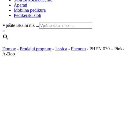
Aparati
Mobilna pedikura
Pedikerski stoli
Vpišite iskalni niz ...
×
Domov
-
Prodajni program
-
Jessica
-
Phenom
-
PHEN 039 – Pink-
A-Boo