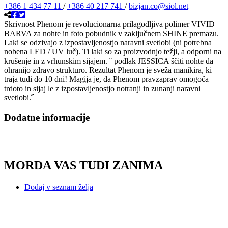
+386 1 434 77 11
/
+386 40 217 741
/
bizjan.co@siol.net
Skrivnost Phenom je revolucionarna prilagodljiva polimer VIVID
BARVA za nohte in foto pobudnik v zaključnem SHINE premazu.
Laki se odzivajo z izpostavljenostjo naravni svetlobi (ni potrebna
nobena LED / UV luč). Ti laki so za proizvodnjo težji, a odporni na
krušenje in z vrhunskim sijajem. ˝ podlak JESSICA ščiti nohte da
ohranijo zdravo strukturo. Rezultat Phenom je sveža manikira, ki
traja tudi do 10 dni! Magija je, da Phenom pravzaprav omogoča
trdoto in sijaj le z izpostavljenostjo notranji in zunanji naravni
svetlobi.˝
Dodatne informacije
MORDA VAS TUDI ZANIMA
Dodaj v seznam želja