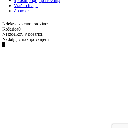
Splošni pogoji poslovanja
Vračilo blaga
Znamke
Izdelava spletne trgovine:
Košarica
0
Ni izdelkov v košarici!
Nadaljuj z nakupovanjem
0