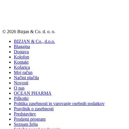
© 2026 Bizjan & Co. d. o. o.
BIZJAN & Co., d.o.o.
Blagajna
Dostava
Kolofon
Kontakt
Košarica
Moj račun
Načini plačila
Novosti
O nas
OCEAN PHARMA
Piškotki
Politika zasebnosti in varovanje osebnih podatkov
Pravilnik o zasebnosti
Predstavitev
Prodajni program
Seznam želja