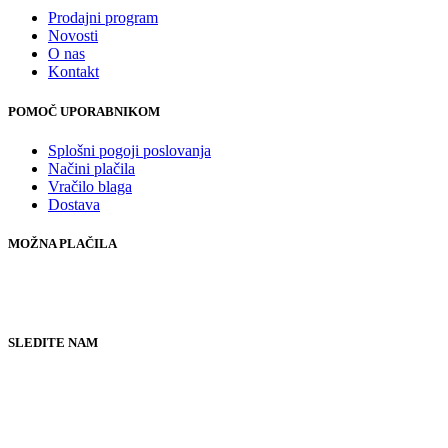
Prodajni program
Novosti
O nas
Kontakt
POMOČ UPORABNIKOM
Splošni pogoji poslovanja
Načini plačila
Vračilo blaga
Dostava
MOŽNA PLAČILA
SLEDITE NAM