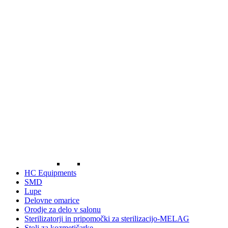
HC Equipments
SMD
Lupe
Delovne omarice
Orodje za delo v salonu
Sterilizatorji in pripomočki za sterilizacijo-MELAG
Stoli za kozmetičarke