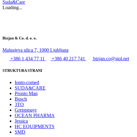
Suda&Care
Loading...
Bizjan & Co. d. o. o.
Malgajeva ulica 7, 1000 Ljubljana
+386 1 434 77 11
+386 40 217 741
bizjan.co@siol.net
STRUKTURA STRANI
Ionto-comed
SUDA&CARE
Pronto Man
Busch
3TO
Greppmayr
OCEAN PHARMA
Jessica
HC EQUIPMENTS
SMD