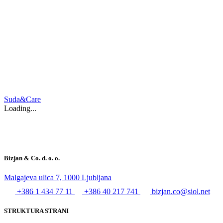
Suda&Care
Loading...
Bizjan & Co. d. o. o.
Malgajeva ulica 7, 1000 Ljubljana
+386 1 434 77 11
+386 40 217 741
bizjan.co@siol.net
STRUKTURA STRANI