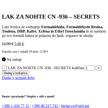
LAK ZA NOHTE CN -936 – SECRETS
Laki Jessica ne vsebujejo
Formaldehida, Formaldehyde Resina,
Toulena, DBP, Kafre, Xylena in Ethyl Tossylamida
in so narejeni
po eco formuli katera je prijazna do ljudi, veganov in okolja.
12,90
€
5,00
€
Najnižja cena v zadnjih 30 dneh:
12,90
€
Na zalogi
LAK ZA NOHTE CN -936 - SECRETS količina
-
+
Dodaj v košarico
Dodaj v seznam želja
Imate vprašanje? Stopite v stik z nami!
+386 1 434 77 11
/
+386 40 217 741
/
bizjan.co@siol.net