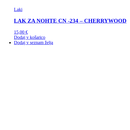
Laki
LAK ZA NOHTE CN -234 – CHERRYWOOD
15,00
€
Dodaj v košarico
Dodaj v seznam želja