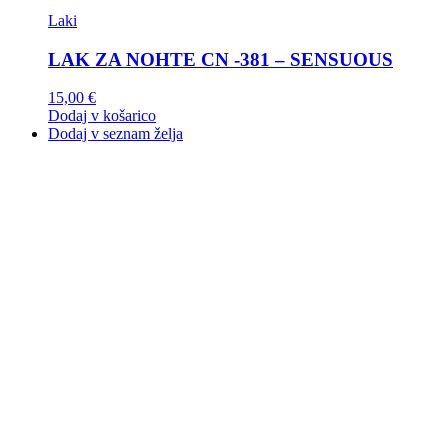
Laki
LAK ZA NOHTE CN -381 – SENSUOUS
15,00
€
Dodaj v košarico
Dodaj v seznam želja