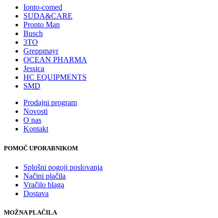
Ionto-comed
SUDA&CARE
Pronto Man
Busch
3TO
Greppmayr
OCEAN PHARMA
Jessica
HC EQUIPMENTS
SMD
Prodajni program
Novosti
O nas
Kontakt
POMOČ UPORABNIKOM
Splošni pogoji poslovanja
Načini plačila
Vračilo blaga
Dostava
MOŽNA PLAČILA