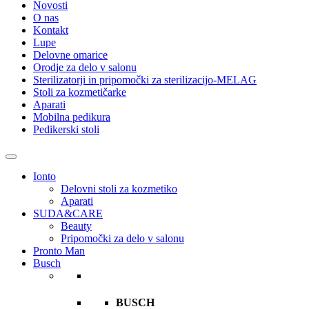
Novosti
O nas
Kontakt
Lupe
Delovne omarice
Orodje za delo v salonu
Sterilizatorji in pripomočki za sterilizacijo-MELAG
Stoli za kozmetičarke
Aparati
Mobilna pedikura
Pedikerski stoli
Ionto
Delovni stoli za kozmetiko
Aparati
SUDA&CARE
Beauty
Pripomočki za delo v salonu
Pronto Man
Busch
BUSCH