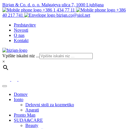
Bizjan & Co. d. o. o. Malgajeva ulica 7, 1000 Ljubljana
+386 1 434 77 11
+386
40 217 741
bizjan.co@siol.net
Predstavitev
Novosti
O nas
Kontakt
Vpišite iskalni niz ...
×
Domov
Ionto
Delovni stoli za kozmetiko
Aparati
Pronto Man
SUDA&CARE
Beauty