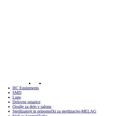
HC Equipments
SMD
Lupe
Delovne omarice
Orodje za delo v salonu
Sterilizatorji in pripomočki za sterilizacijo-MELAG
Stoli za kozmetičarke