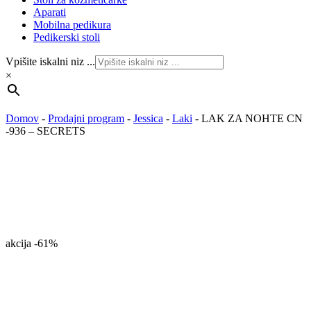
Aparati
Mobilna pedikura
Pedikerski stoli
Vpišite iskalni niz ...
×
Domov
-
Prodajni program
-
Jessica
-
Laki
-
LAK ZA NOHTE CN
-936 – SECRETS
akcija
-61%