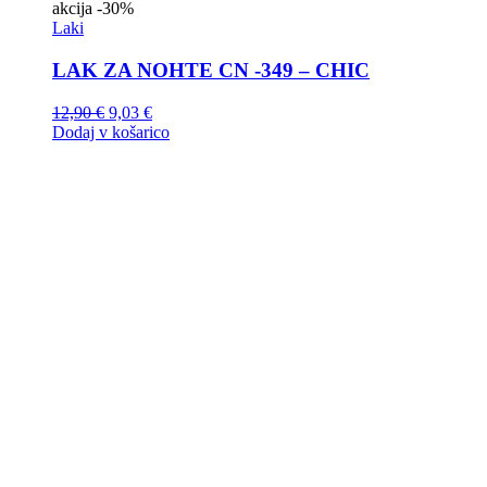
akcija
-30%
Laki
LAK ZA NOHTE CN -349 – CHIC
12,90
€
9,03
€
Dodaj v košarico