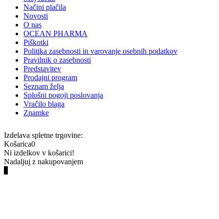
Načini plačila
Novosti
O nas
OCEAN PHARMA
Piškotki
Politika zasebnosti in varovanje osebnih podatkov
Pravilnik o zasebnosti
Predstavitev
Prodajni program
Seznam želja
Splošni pogoji poslovanja
Vračilo blaga
Znamke
Izdelava spletne trgovine:
Košarica
0
Ni izdelkov v košarici!
Nadaljuj z nakupovanjem
0