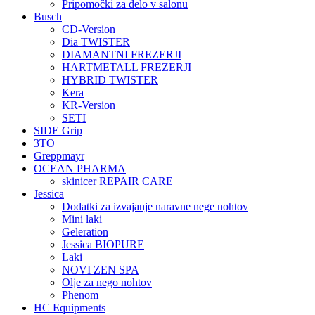
Pripomočki za delo v salonu
Busch
CD-Version
Dia TWISTER
DIAMANTNI FREZERJI
HARTMETALL FREZERJI
HYBRID TWISTER
Kera
KR-Version
SETI
SIDE Grip
3TO
Greppmayr
OCEAN PHARMA
skinicer REPAIR CARE
Jessica
Dodatki za izvajanje naravne nege nohtov
Mini laki
Geleration
Jessica BIOPURE
Laki
NOVI ZEN SPA
Olje za nego nohtov
Phenom
HC Equipments