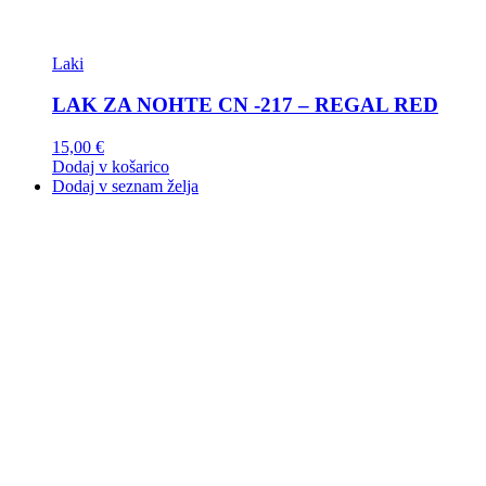
Laki
LAK ZA NOHTE CN -217 – REGAL RED
15,00
€
Dodaj v košarico
Dodaj v seznam želja