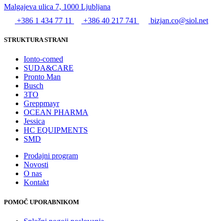
Malgajeva ulica 7, 1000 Ljubljana
+386 1 434 77 11
+386 40 217 741
bizjan.co@siol.net
STRUKTURA STRANI
Ionto-comed
SUDA&CARE
Pronto Man
Busch
3TO
Greppmayr
OCEAN PHARMA
Jessica
HC EQUIPMENTS
SMD
Prodajni program
Novosti
O nas
Kontakt
POMOČ UPORABNIKOM