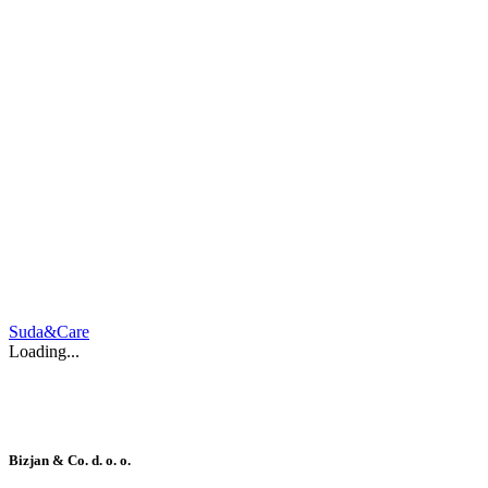
Suda&Care
Loading...
Bizjan & Co. d. o. o.