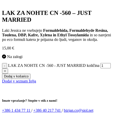
LAK ZA NOHTE CN -560 – JUST
MARRIED
Laki Jessica ne vsebujejo
Formaldehida, Formaldehyde Resina,
Toulena, DBP, Kafre, Xylena in Ethyl Tossylamida
in so narejeni
po eco formuli katera je prijazna do ljudi, veganov in okolja.
15,00
€
Na zalogi
LAK ZA NOHTE CN -560 - JUST MARRIED količina
-
+
Dodaj v košarico
Dodaj v seznam želja
Imate vprašanje? Stopite v stik z nami!
+386 1 434 77 11
/
+386 40 217 741
/
bizjan.co@siol.net