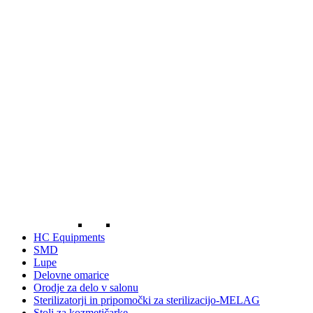
HC Equipments
SMD
Lupe
Delovne omarice
Orodje za delo v salonu
Sterilizatorji in pripomočki za sterilizacijo-MELAG
Stoli za kozmetičarke