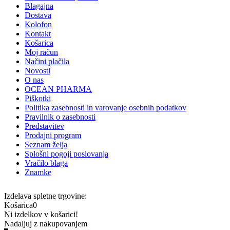
Blagajna
Dostava
Kolofon
Kontakt
Košarica
Moj račun
Načini plačila
Novosti
O nas
OCEAN PHARMA
Piškotki
Politika zasebnosti in varovanje osebnih podatkov
Pravilnik o zasebnosti
Predstavitev
Prodajni program
Seznam želja
Splošni pogoji poslovanja
Vračilo blaga
Znamke
Izdelava spletne trgovine:
Košarica
0
Ni izdelkov v košarici!
Nadaljuj z nakupovanjem