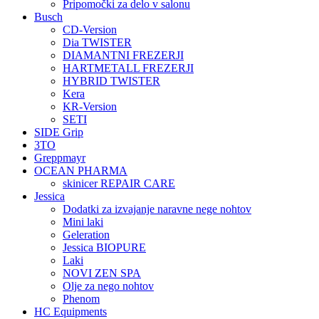
Pripomočki za delo v salonu
Busch
CD-Version
Dia TWISTER
DIAMANTNI FREZERJI
HARTMETALL FREZERJI
HYBRID TWISTER
Kera
KR-Version
SETI
SIDE Grip
3TO
Greppmayr
OCEAN PHARMA
skinicer REPAIR CARE
Jessica
Dodatki za izvajanje naravne nege nohtov
Mini laki
Geleration
Jessica BIOPURE
Laki
NOVI ZEN SPA
Olje za nego nohtov
Phenom
HC Equipments