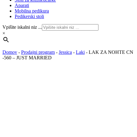
Aparati
Mobilna pedikura
Pedikerski stoli
Vpišite iskalni niz ...
×
Domov
-
Prodajni program
-
Jessica
-
Laki
-
LAK ZA NOHTE CN
-560 – JUST MARRIED