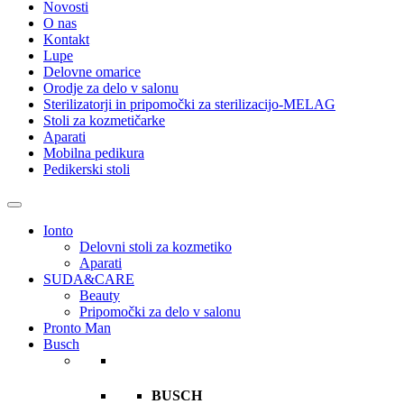
Novosti
O nas
Kontakt
Lupe
Delovne omarice
Orodje za delo v salonu
Sterilizatorji in pripomočki za sterilizacijo-MELAG
Stoli za kozmetičarke
Aparati
Mobilna pedikura
Pedikerski stoli
Ionto
Delovni stoli za kozmetiko
Aparati
SUDA&CARE
Beauty
Pripomočki za delo v salonu
Pronto Man
Busch
BUSCH