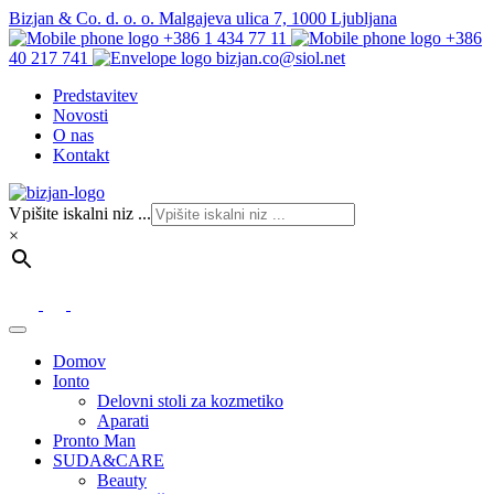
Bizjan & Co. d. o. o. Malgajeva ulica 7, 1000 Ljubljana
+386 1 434 77 11
+386
40 217 741
bizjan.co@siol.net
Predstavitev
Novosti
O nas
Kontakt
Vpišite iskalni niz ...
×
Domov
Ionto
Delovni stoli za kozmetiko
Aparati
Pronto Man
SUDA&CARE
Beauty