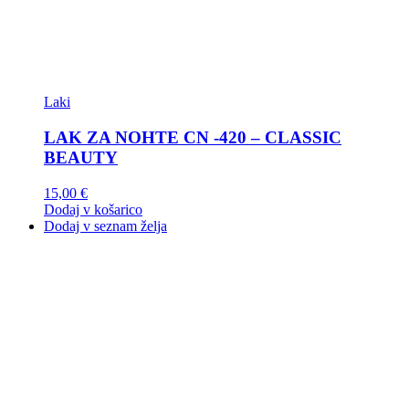
Laki
LAK ZA NOHTE CN -420 – CLASSIC
BEAUTY
15,00
€
Dodaj v košarico
Dodaj v seznam želja