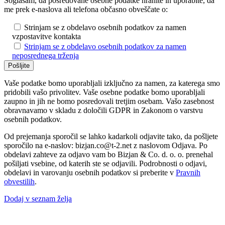
Soglašam, da posredovane osebne podatke hranite in uporabite, da
me prek e-naslova ali telefona občasno obveščate o:
Strinjam se z obdelavo osebnih podatkov za namen
vzpostavitve kontakta
Strinjam se z obdelavo osebnih podatkov za namen
neposrednega trženja
Vaše podatke bomo uporabljali izključno za namen, za katerega smo
pridobili vašo privolitev. Vaše osebne podatke bomo uporabljali
zaupno in jih ne bomo posredovali tretjim osebam. Vašo zasebnost
obravnavamo v skladu z določili GDPR in Zakonom o varstvu
osebnih podatkov.
Od prejemanja sporočil se lahko kadarkoli odjavite tako, da pošljete
sporočilo na e-naslov: bizjan.co@t-2.net z naslovom Odjava. Po
obdelavi zahteve za odjavo vam bo Bizjan & Co. d. o. o. prenehal
pošiljati vsebine, od katerih ste se odjavili. Podrobnosti o odjavi,
obdelavi in varovanju osebnih podatkov si preberite v
Pravnih
obvestilih
.
Dodaj v seznam želja