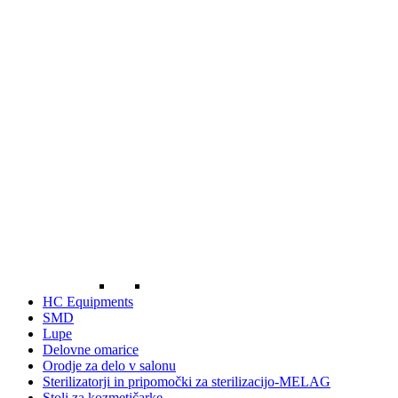
HC Equipments
SMD
Lupe
Delovne omarice
Orodje za delo v salonu
Sterilizatorji in pripomočki za sterilizacijo-MELAG
Stoli za kozmetičarke