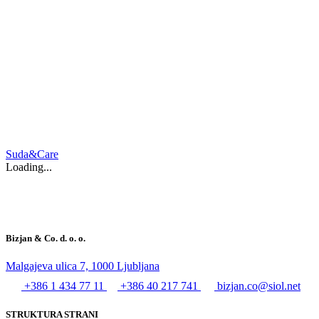
Suda&Care
Loading...
Bizjan & Co. d. o. o.
Malgajeva ulica 7, 1000 Ljubljana
+386 1 434 77 11
+386 40 217 741
bizjan.co@siol.net
STRUKTURA STRANI