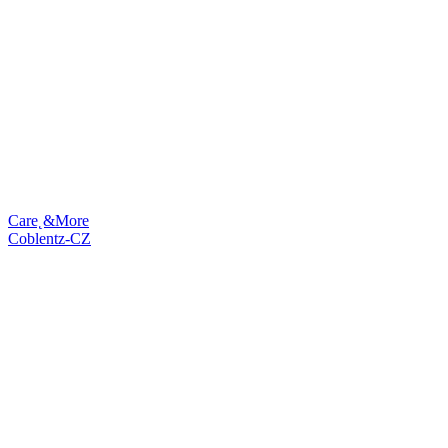
Care˛&More
Coblentz-CZ