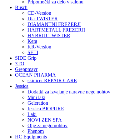
Pripomočki za delo v salonu
Busch
CD-Version
Dia TWISTER
DIAMANTNI FREZERJI
HARTMETALL FREZERJI
HYBRID TWISTER
Kera
KR-Version
SETI
SIDE Grip
3TO
Greppmayr
OCEAN PHARMA
skinicer REPAIR CARE
Jessica
Dodatki za izvajanje naravne nege nohtov
Mini laki
Geleration
Jessica BIOPURE
Laki
NOVI ZEN SPA
Olje za nego nohtov
Phenom
HC Equipments