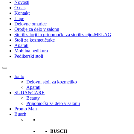
Novosti
O nas
Kontakt
Lupe
Delovne omarice
Orodje za delo v salonu
Sterilizatorji in pripomočki za sterilizacijo-MELAG
Stoli za kozmetičarke
Aparati
Mobilna pedikura
Pedikerski stoli
Ionto
Delovni stoli za kozmetiko
Aparati
SUDA&CARE
Beauty
Pripomočki za delo v salonu
Pronto Man
Busch
BUSCH