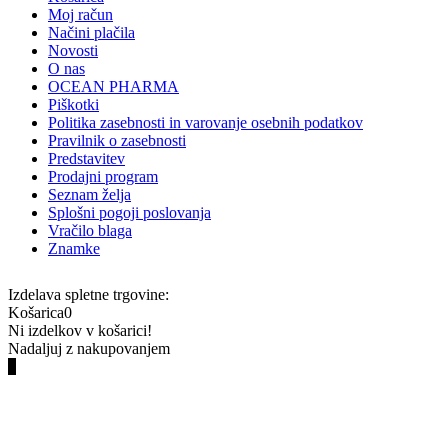
Moj račun
Načini plačila
Novosti
O nas
OCEAN PHARMA
Piškotki
Politika zasebnosti in varovanje osebnih podatkov
Pravilnik o zasebnosti
Predstavitev
Prodajni program
Seznam želja
Splošni pogoji poslovanja
Vračilo blaga
Znamke
Izdelava spletne trgovine:
Košarica
0
Ni izdelkov v košarici!
Nadaljuj z nakupovanjem
0