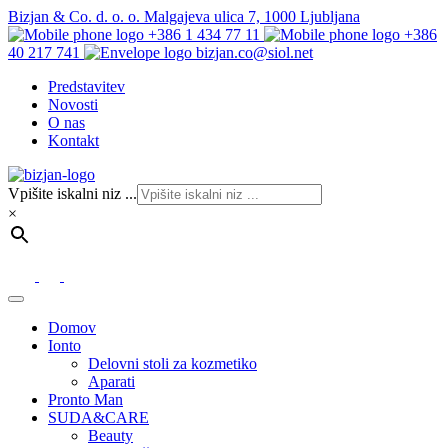
Bizjan & Co. d. o. o. Malgajeva ulica 7, 1000 Ljubljana
+386 1 434 77 11
+386
40 217 741
bizjan.co@siol.net
Predstavitev
Novosti
O nas
Kontakt
Vpišite iskalni niz ...
×
Domov
Ionto
Delovni stoli za kozmetiko
Aparati
Pronto Man
SUDA&CARE
Beauty