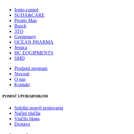
Ionto-comed
SUDA&CARE
Pronto Man
Busch
3TO
Greppmayr
OCEAN PHARMA
Jessica
HC EQUIPMENTS
SMD
Prodajni program
Novosti
O nas
Kontakt
POMOČ UPORABNIKOM
Splošni pogoji poslovanja
Načini plačila
Vračilo blaga
Dostava