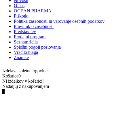
Novosti
O nas
OCEAN PHARMA
Piškotki
Politika zasebnosti in varovanje osebnih podatkov
Pravilnik o zasebnosti
Predstavitev
Prodajni program
Seznam želja
Splošni pogoji poslovanja
Vračilo blaga
Znamke
Izdelava spletne trgovine:
Košarica
0
Ni izdelkov v košarici!
Nadaljuj z nakupovanjem
0