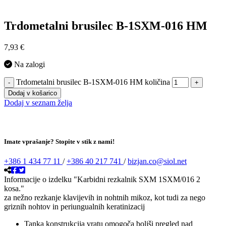
Trdometalni brusilec B-1SXM-016 HM
7,93
€
Na zalogi
Trdometalni brusilec B-1SXM-016 HM količina
-
+
Dodaj v košarico
Dodaj v seznam želja
Imate vprašanje? Stopite v stik z nami!
+386 1 434 77 11
/
+386 40 217 741
/
bizjan.co@siol.net
Informacije o izdelku "Karbidni rezkalnik SXM 1SXM/016 2
kosa."
za nežno rezkanje klavijevih in nohtnih mikoz, kot tudi za nego
griznih nohtov in periungualnih keratinizacij
Tanka konstrukcija vratu omogoča boljši pregled nad