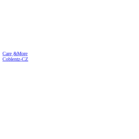
Care˛&More
Coblentz-CZ