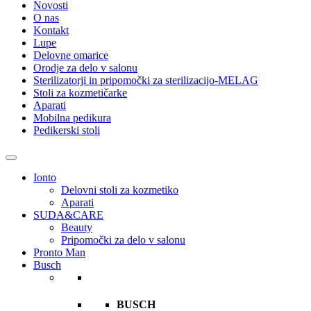
Novosti
O nas
Kontakt
Lupe
Delovne omarice
Orodje za delo v salonu
Sterilizatorji in pripomočki za sterilizacijo-MELAG
Stoli za kozmetičarke
Aparati
Mobilna pedikura
Pedikerski stoli
Ionto
Delovni stoli za kozmetiko
Aparati
SUDA&CARE
Beauty
Pripomočki za delo v salonu
Pronto Man
Busch
BUSCH