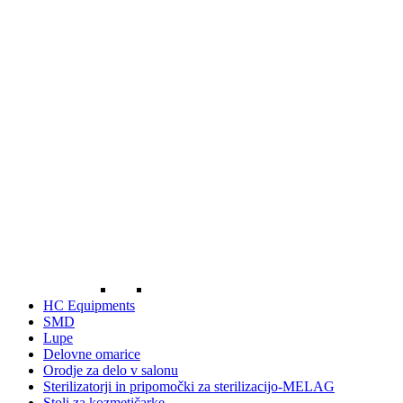
HC Equipments
SMD
Lupe
Delovne omarice
Orodje za delo v salonu
Sterilizatorji in pripomočki za sterilizacijo-MELAG
Stoli za kozmetičarke