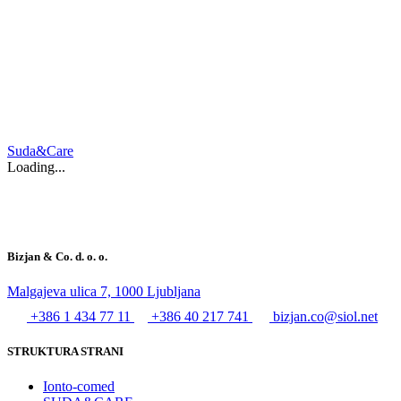
Suda&Care
Loading...
Bizjan & Co. d. o. o.
Malgajeva ulica 7, 1000 Ljubljana
+386 1 434 77 11
+386 40 217 741
bizjan.co@siol.net
STRUKTURA STRANI
Ionto-comed