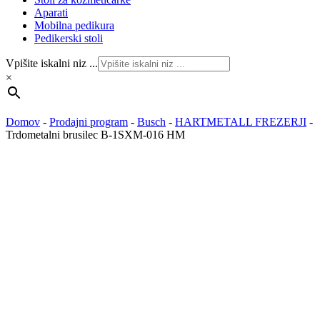
Aparati
Mobilna pedikura
Pedikerski stoli
Vpišite iskalni niz ...
×
Domov
-
Prodajni program
-
Busch
-
HARTMETALL FREZERJI
-
Trdometalni brusilec B-1SXM-016 HM