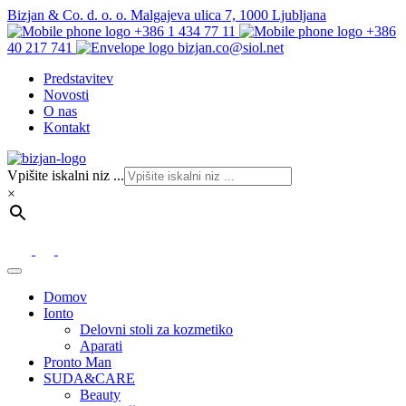
Bizjan & Co. d. o. o. Malgajeva ulica 7, 1000 Ljubljana
+386 1 434 77 11
+386
40 217 741
bizjan.co@siol.net
Predstavitev
Novosti
O nas
Kontakt
Vpišite iskalni niz ...
×
Domov
Ionto
Delovni stoli za kozmetiko
Aparati
Pronto Man
SUDA&CARE
Beauty