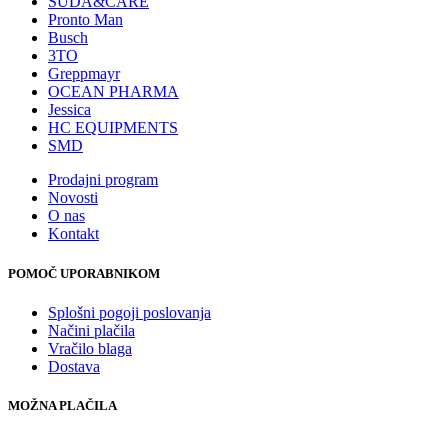
SUDA&CARE
Pronto Man
Busch
3TO
Greppmayr
OCEAN PHARMA
Jessica
HC EQUIPMENTS
SMD
Prodajni program
Novosti
O nas
Kontakt
POMOČ UPORABNIKOM
Splošni pogoji poslovanja
Načini plačila
Vračilo blaga
Dostava
MOŽNA PLAČILA