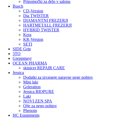
Pripomočki za delo v salonu
Busch
CD-Version
Dia TWISTER
DIAMANTNI FREZERJI
HARTMETALL FREZERJI
HYBRID TWISTER
Kera
KR-Version
SETI
SIDE Grip
3TO
Greppmayr
OCEAN PHARMA
skinicer REPAIR CARE
Jessica
Dodatki za izvajanje naravne nege nohtov
Mini laki
Geleration
Jessica BIOPURE
Laki
NOVI ZEN SPA
Olje za nego nohtov
Phenom
HC Equipments